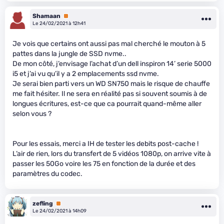
Shamaan
Premium
Le 24/02/2021 à 12h41
Je vois que certains ont aussi pas mal cherché le mouton à 5
pattes dans la jungle de SSD nvme..
De mon côté, j’envisage l’achat d’un dell inspiron 14’ serie 5000
i5 et j’ai vu qu’il y a 2 emplacements ssd nvme.
Je serai bien parti vers un WD SN750 mais le risque de chauffe
me fait hésiter. Il ne sera en réalité pas si souvent soumis à de
longues écritures, est-ce que ca pourrait quand-même aller
selon vous ?
Pour les essais, merci a IH de tester les debits post-cache !
L’air de rien, lors du transfert de 5 vidéos 1080p, on arrive vite à
passer les 50Go voire les 75 en fonction de la durée et des
paramètres du codec.
zefling
Premium
Le 24/02/2021 à 14h09