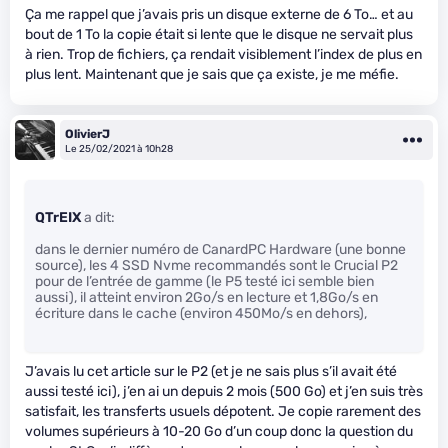
Ça me rappel que j’avais pris un disque externe de 6 To… et au
bout de 1 To la copie était si lente que le disque ne servait plus
à rien. Trop de fichiers, ça rendait visiblement l’index de plus en
plus lent. Maintenant que je sais que ça existe, je me méfie.
OlivierJ
Le 25/02/2021 à 10h28
QTrEIX
a dit:
dans le dernier numéro de CanardPC Hardware (une bonne
source), les 4 SSD Nvme recommandés sont le Crucial P2
pour de l’entrée de gamme (le P5 testé ici semble bien
aussi), il atteint environ 2Go/s en lecture et 1,8Go/s en
écriture dans le cache (environ 450Mo/s en dehors),
J’avais lu cet article sur le P2 (et je ne sais plus s’il avait été
aussi testé ici), j’en ai un depuis 2 mois (500 Go) et j’en suis très
satisfait, les transferts usuels dépotent. Je copie rarement des
volumes supérieurs à 10-20 Go d’un coup donc la question du