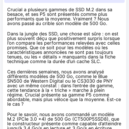
Crucial a plusieurs gammes de SSD M.2 dans sa
besace, et ses P5 sont présentés comme plus
performants que la moyenne. Vraiment ? Nous
avons passé au crible son modèle de 500 Go.
Dans la jungle des SSD, une chose est sûre : on est
plus souvent déçu que positivement surpris lorsque
l’on compare les performances relevées avec celles
promises. Que ce soit pour les modèles où les
caractéristiques annoncées ne sont pas toujours
tenues, ou les « détails » manquants dans la fiche
technique comme la durée d’un cache SLC.
Ces dernières semaines, nous avons analysé
différents modèles de 500 Go, comme
le Blue
SN500 de Western Digital
ou
le CS3030 de PNY
avec un même constat : dans l’entrée de gamme,
cette tendance à la « triche » marche à plein
régime. Crucial présente sa gamme P5 comme
abordable, mais plus véloce que la moyenne. Est-ce
le cas ?
Pour le savoir, nous avons commandé un modèle
M.2 (PCIe 3.0 x4) de 500 Go (
CT500P5SSD8
), que
le constructeur présente comme capable d’atteindre
jusqu’à 3,4 Go/s en lecture et 3 Go/s en écriture.