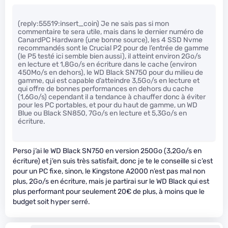
(reply:55519:insert_coin) Je ne sais pas si mon
commentaire te sera utile, mais dans le dernier numéro de
CanardPC Hardware (une bonne source), les 4 SSD Nvme
recommandés sont le Crucial P2 pour de l’entrée de gamme
(le P5 testé ici semble bien aussi), il atteint environ 2Go/s
en lecture et 1,8Go/s en écriture dans le cache (environ
450Mo/s en dehors), le WD Black SN750 pour du milieu de
gamme, qui est capable d’atteindre 3,5Go/s en lecture et
qui offre de bonnes performances en dehors du cache
(1,6Go/s) cependant il a tendance à chauffer donc à éviter
pour les PC portables, et pour du haut de gamme, un WD
Blue ou Black SN850, 7Go/s en lecture et 5,3Go/s en
écriture.
Perso j’ai le WD Black SN750 en version 250Go (3,2Go/s en
écriture) et j’en suis très satisfait, donc je te le conseille si c’est
pour un PC fixe, sinon, le Kingstone A2000 n’est pas mal non
plus, 2Go/s en écriture, mais je partirai sur le WD Black qui est
plus performant pour seulement 20€ de plus, à moins que le
budget soit hyper serré.