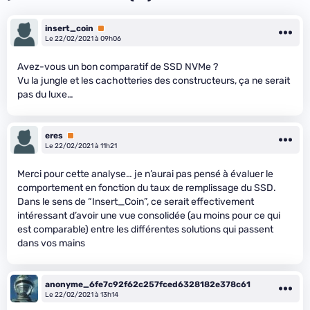
insert_coin
Premium
Le 22/02/2021 à 09h06
Avez-vous un bon comparatif de SSD NVMe ?
Vu la jungle et les cachotteries des constructeurs, ça ne serait
pas du luxe…
eres
Premium
Le 22/02/2021 à 11h21
Merci pour cette analyse… je n’aurai pas pensé à évaluer le
comportement en fonction du taux de remplissage du SSD.
Dans le sens de “Insert_Coin”, ce serait effectivement
intéressant d’avoir une vue consolidée (au moins pour ce qui
est comparable) entre les différentes solutions qui passent
dans vos mains
anonyme_6fe7c92f62c257fced6328182e378c61
Le 22/02/2021 à 13h14