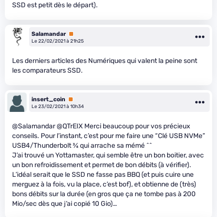
SSD est petit dès le départ).
Salamandar
Premium
Le 22/02/2021 à 21h25
Les derniers articles des Numériques qui valent la peine sont
les comparateurs SSD.
insert_coin
Premium
Le 23/02/2021 à 10h34
@Salamandar @QTrEIX Merci beaucoup pour vos précieux
conseils. Pour l’instant, c’est pour me faire une “Clé USB NVMe”
USB4/Thunderbolt
3
⁄
4
qui arrache sa mémé ^^
J’ai trouvé un Yottamaster, qui semble être un bon boitier, avec
un bon refroidissement et permet de bon débits (à vérifier).
L’idéal serait que le SSD ne fasse pas BBQ (et puis cuire une
merguez à la fois, vu la place, c’est bof), et obtienne de (très)
bons débits sur la durée (en gros que ça ne tombe pas à 200
Mio/sec dès que j’ai copié 10 Gio)…