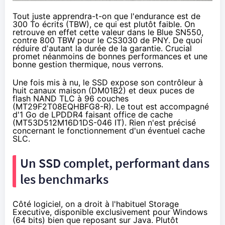
Tout juste apprendra-t-on que l'endurance est de
300 To écrits (TBW), ce qui est plutôt faible. On
retrouve en effet cette valeur dans le Blue SN550,
contre 800 TBW pour le CS3030 de PNY. De quoi
réduire d'autant la durée de la garantie. Crucial
promet néanmoins de bonnes performances et une
bonne gestion thermique, nous verrons.
Une fois mis à nu, le SSD expose son contrôleur à
huit canaux maison (DM01B2) et deux puces de
flash NAND TLC à 96 couches
(MT29F2T08EQHBFG8-R). Le tout est accompagné
d'1 Go de LPDDR4 faisant office de cache
(
MT53D512M16D1DS-046 IT
). Rien n'est précisé
concernant le fonctionnement d'un éventuel cache
SLC.
Un SSD complet, performant dans
les benchmarks
Côté logiciel, on a droit à l'habituel
Storage
Executive
, disponible exclusivement pour Windows
(64 bits) bien que reposant sur Java. Plutôt