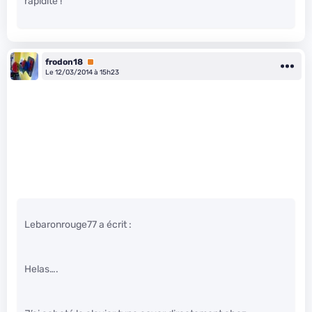
rapidité !
frodon18
Premium
Le 12/03/2014 à 15h23
Lebaronrouge77 a écrit :
Helas….