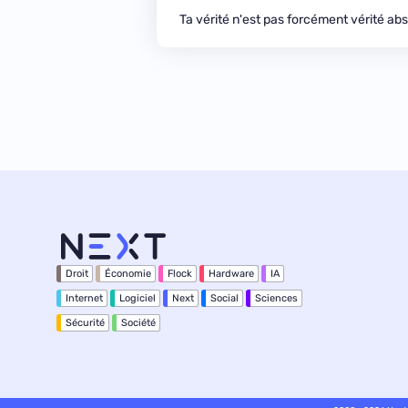
Ta vérité n'est pas forcément vérité abs
Droit
Économie
Flock
Hardware
IA
Internet
Logiciel
Next
Social
Sciences
Sécurité
Société