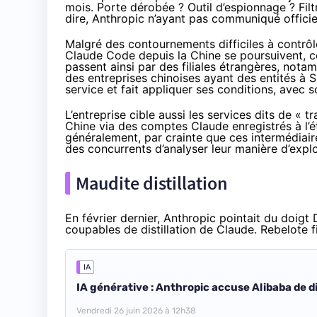
mois. Porte dérobée ? Outil d’espionnage ? Filt
dire, Anthropic n’ayant pas communiqué officiel
Malgré des contournements difficiles à contrôle
Claude Code depuis la Chine se poursuivent, 
passent ainsi par des filiales étrangères, not
des entreprises chinoises ayant des entités à S
service et fait appliquer ses conditions, avec s
L’entreprise cible aussi les services dits de « tr
Chine via des comptes Claude enregistrés à l’ét
généralement, par crainte que ces intermédiair
des concurrents d’analyser leur manière d’expl
Maudite distillation
En février dernier, Anthropic
pointait
du doigt D
coupables de distillation de Claude. Rebelote fi
IA
IA générative : Anthropic accuse Alibaba de di
Vendredi 26 juin 2026 à 12h38