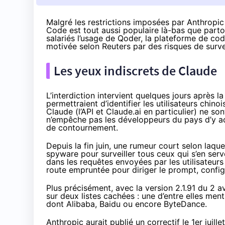
Malgré les restrictions imposées par Anthropic
Code est tout aussi populaire là-bas que partou
salariés l’usage de Qoder, la plateforme de code 
motivée selon
Reuters
par des risques de surve
Les yeux indiscrets de Claude
L’interdiction intervient quelques jours après
permettraient d’
identifier les utilisateurs chinoi
Claude (l’API et Claude.ai en particulier) ne s
n’empêche pas les développeurs du pays d’y a
de contournement.
Depuis la fin juin, une rumeur court selon laqu
spyware pour surveiller tous ceux qui s’en serve
dans les requêtes envoyées par les utilisateurs
route empruntée pour diriger le prompt, config
Plus précisément, avec la version 2.1.91 du 2 
sur deux listes cachées : une d’entre elles ment
dont Alibaba, Baidu ou encore ByteDance.
Anthropic aurait
publié
un correctif le 1er juill