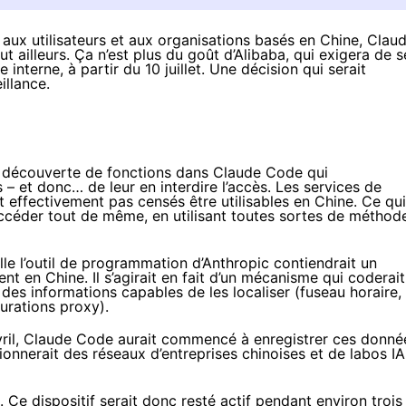
 aux utilisateurs et aux organisations basés en Chine, Clau
t ailleurs. Ça n’est plus du goût d’Alibaba, qui exigera de s
interne, à partir du 10 juillet. Une décision qui serait
illance.
 la découverte de fonctions dans Claude Code qui
s
– et donc… de leur en interdire l’accès. Les services de
ont effectivement
pas censés
être utilisables en Chine. Ce qui
ccéder tout de même, en utilisant toutes sortes de méthod
elle l’outil de programmation d’Anthropic contiendrait un
nt en Chine. Il s’agirait en fait d’un mécanisme qui coderait
 des informations capables de les localiser (fuseau horaire,
urations proxy).
avril, Claude Code aurait commencé à enregistrer ces donné
ionnerait des réseaux d’entreprises chinoises et de labos IA
et. Ce dispositif serait donc resté actif pendant environ trois