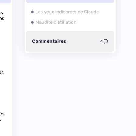
Les yeux indiscrets de Claude
de
es
Maudite distillation
Commentaires
4
es
es
,