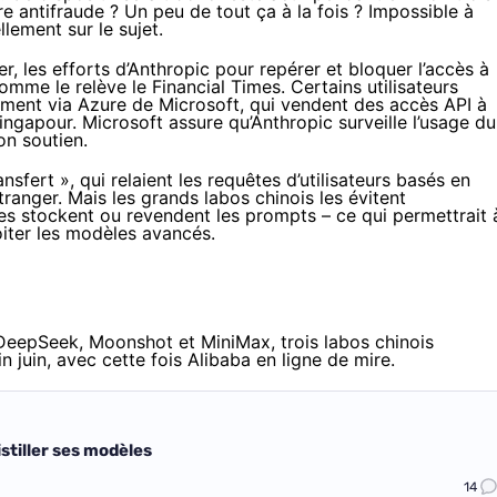
re antifraude ? Un peu de tout ça à la fois ? Impossible à
lement sur le sujet.
r, les efforts d’Anthropic pour repérer et bloquer l’accès à
comme le relève le
Financial Times
. Certains utilisateurs
amment via Azure de Microsoft, qui vendent des accès API à
ingapour. Microsoft assure qu’Anthropic surveille l’usage du
on soutien.
ansfert », qui relaient les requêtes d’utilisateurs basés en
ranger. Mais les grands labos chinois les évitent
es stockent ou revendent les prompts – ce qui permettrait 
oiter les modèles avancés.
eepSeek, Moonshot et MiniMax, trois labos chinois
n juin, avec cette fois Alibaba en ligne de mire.
stiller ses modèles
14