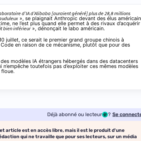
aboratoire d’IA d’Alibaba [auraient généré] plus de 28,8 millions
rauduleux
», se plaignait Anthropic devant des élus américain
itime, ne l’est plus quand elle permet à des rivaux d’acquérir
t bien inférieur
», dénonçait le labo américain.
10 juillet, ce serait le premier grand groupe chinois à
de Code en raison de ce mécanisme, plutôt que pour des
ser des modèles IA étrangers hébergés dans des datacenters
qui n’empêche toutefois pas d’exploiter ces mêmes modèles
 floue.
Déjà abonné ou lecteur
?
Se connect
et article est en accès libre, mais il est le produit d'une
édaction qui ne travaille que pour ses lecteurs, sur un média