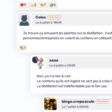
9
3
1
4
Coles
Premium
Le 6 juillet à 14h34
Je trouve ça amusant les plaintes sur la distillation : il es
personnes/entreprises en volant du contenu en utilisant 
1
aaaa
Le 6 juillet à 21h39
Non, ça n'a rien à voir.
Le contenu qu'ils ont ingéré ne sert pas à créer
La distillation est indéfendable par le fair use.
bingo.crepuscule
Premium
Le 7 juillet à 00h43