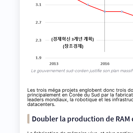
Le gouvernement sud-coréen justifie son plan massif 
Les trois méga projets englobent donc trois d
principalement en Corée du Sud par la fabrica
leaders mondiaux, la robotique et les infrastruct
datacenters.
Doubler la production de RAM d