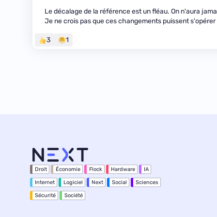
Le décalage de la référence est un fléau. On n'aura jamai
Je ne crois pas que ces changements puissent s'opére
3
1
Droit
Économie
Flock
Hardware
IA
Internet
Logiciel
Next
Social
Sciences
Sécurité
Société