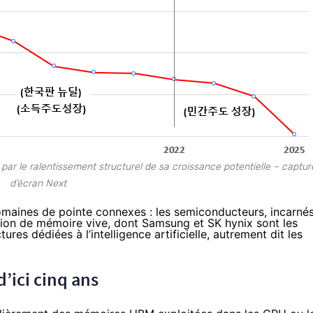
par le ralentissement structurel de sa
croissance potentielle
– captur
d’écran Next
omaines de pointe connexes : les semiconducteurs, incarné
tion de mémoire vive, dont Samsung et SK hynix sont les
ures dédiées à l’intelligence artificielle, autrement dit les
’ici cinq ans