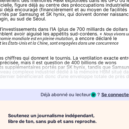
culièrement des mémoires HBM exploitées dans les GPU ou l
icielle, figure déjà au centre des préoccupations industriell
nsi déjà encouragé
(financièrement et au moyen de facilités
ortés par Samsung et SK hynix, qui doivent donner naissan
gin, au sud de Séoul.
d’investissements dans l’IA (
plus de 700 milliards de dollars
mblent avoir aiguisé les appétits sud-coréens. «
Nous vivons u
onomie mondiale est en pleine mutation
, a encore déclaré le
 les États-Unis et la Chine, sont engagées dans une concurrence
 chiffres qui donnent le tournis. La ventilation exacte entr
précisée, mais il est
question
de 400 billions de wons
ents supplémentaires portés par SK hynix, tandis que Samsu
uveau complexe industriel dédié à la mémoire HBM situé d
dernier bénéficierait donc d’une enveloppe totale de près 
Déjà abonné ou lecteur
?
Se connecte
Soutenez un journalisme indépendant,
libre de ton, sans pub et sans reproche.