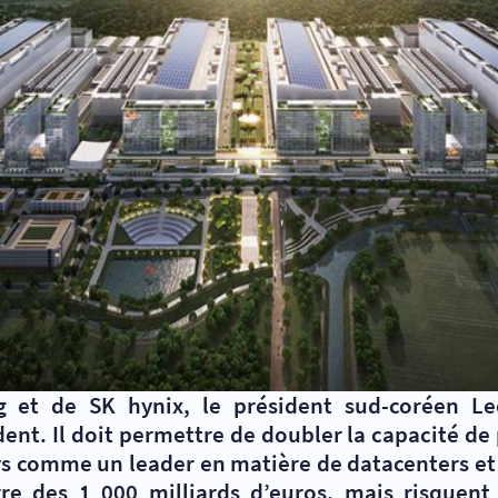
g et de SK hynix, le président sud-coréen L
dent. Il doit permettre de doubler la capacité de
ays comme un leader en matière de datacenters et
re des 1 000 milliards d’euros, mais risquent