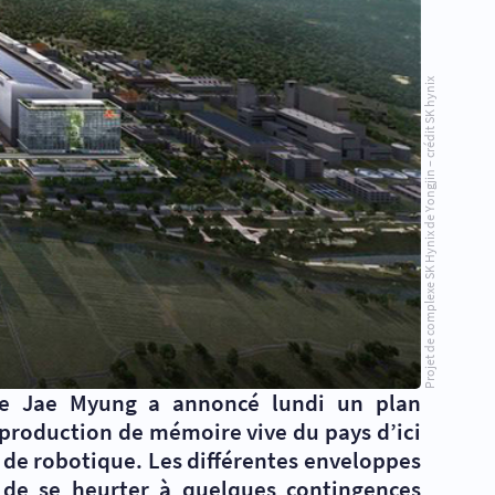
Projet de complexe SK Hynix de Yongjin – crédit SK hynix
ee Jae Myung a annoncé lundi un plan
 production de mémoire vive du pays d’ici
 de robotique. Les différentes enveloppes
 de se heurter à quelques contingences