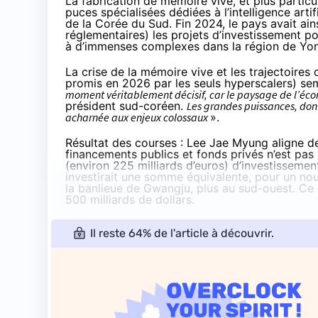
La fabrication de mémoire vive, et plus parti
puces spécialisées dédiées à l’intelligence artif
de la Corée du Sud. Fin 2024,
le pays avait ai
réglementaires) les projets d’investissement p
à d’immenses complexes dans la région de Yon
La crise de la mémoire vive et les trajectoires 
promis en 2026 par les seuls hyperscalers
) se
moment véritablement décisif, car le paysage de l’éc
président sud-coréen.
Les grandes puissances, dont
acharnée aux enjeux colossaux
».
Résultat des courses : Lee Jae Myung aligne des
financements publics et fonds privés n’est pas 
(environ 225 milliards d’euros) d’investissem
investirait une somme équivalente, pour un no
la banlieue de Gwangju, plus au sud-ouest. Ce 
500 milliards de dollars.
Il reste 64% de l'article à découvrir.