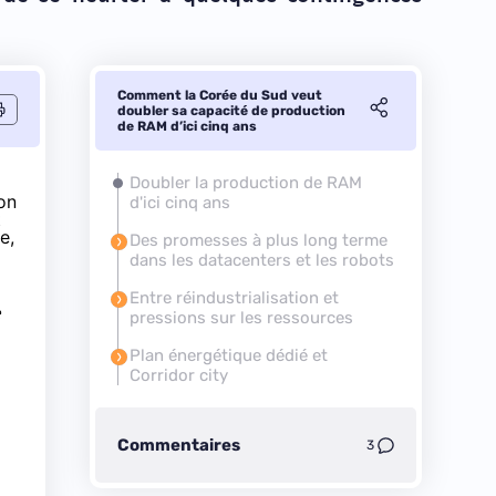
Comment la Corée du Sud veut
doubler sa capacité de production
de RAM d’ici cinq ans
Doubler la production de RAM
on
d'ici cinq ans
t
e,
Des promesses à plus long terme
dans les datacenters et les robots
Entre réindustrialisation et
e
pressions sur les ressources
Plan énergétique dédié et
Corridor city
Commentaires
3