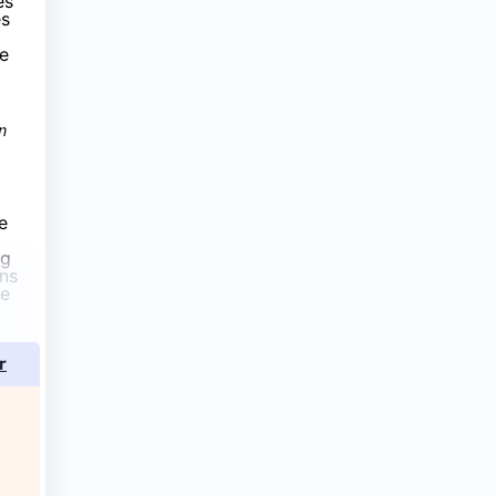
es
es
ce
n
e
ng
ans
de
r