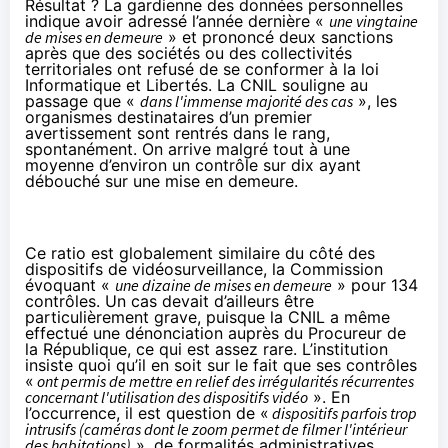
Résultat ? La gardienne des données personnelles
indique avoir adressé l’année dernière «
une vingtaine
de mises en demeure
» et prononcé deux sanctions
après que des sociétés ou des collectivités
territoriales ont refusé de se conformer à la loi
Informatique et Libertés. La CNIL souligne au
passage que «
dans l'immense majorité des cas
», les
organismes destinataires d’un premier
avertissement sont rentrés dans le rang,
spontanément. On arrive malgré tout à une
moyenne d’environ un contrôle sur dix ayant
débouché sur une mise en demeure.
Ce ratio est globalement similaire du côté des
dispositifs de vidéosurveillance, la Commission
évoquant «
une dizaine de mises en demeure
» pour 134
contrôles. Un cas devait d’ailleurs être
particulièrement grave, puisque la CNIL a même
effectué une dénonciation auprès du Procureur de
la République, ce qui est assez rare. L’institution
insiste quoi qu’il en soit sur le fait que ses contrôles
«
ont permis de mettre en relief des irrégularités récurrentes
concernant l'utilisation des dispositifs vidéo
». En
l’occurrence, il est question de «
dispositifs parfois trop
intrusifs (caméras dont le zoom permet de filmer l'intérieur
des habitations)
», de formalités administratives