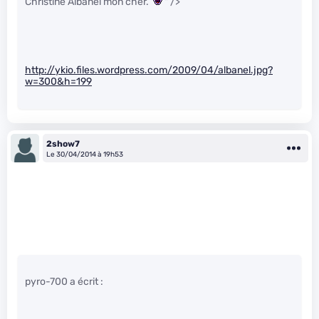
Christine Albanel mon cher.
" />
http://ykio.files.wordpress.com/2009/04/albanel.jpg?
w=300&h=199
2show7
Le 30/04/2014 à 19h53
pyro-700 a écrit :