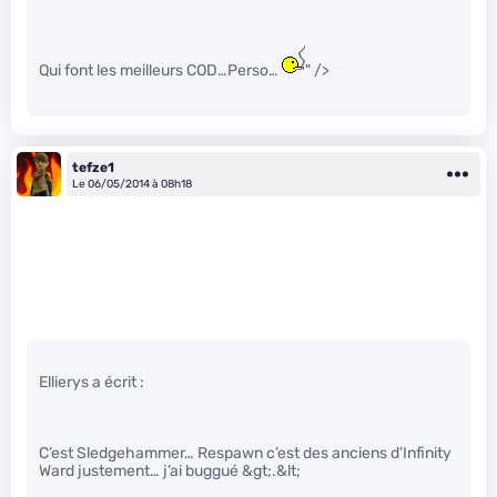
Qui font les meilleurs COD…Perso…
" />
tefze1
Le 06/05/2014 à 08h18
Ellierys a écrit :
C’est Sledgehammer… Respawn c’est des anciens d’Infinity
Ward justement… j’ai buggué &gt;.&lt;