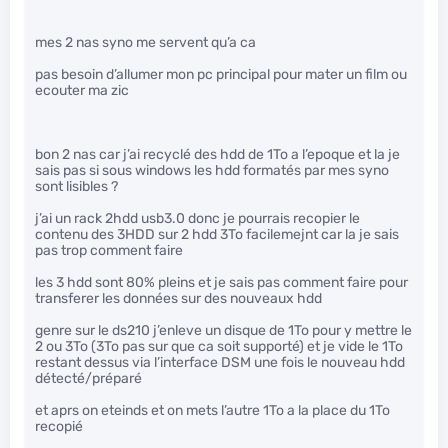
mes 2 nas syno me servent qu’a ca
pas besoin d’allumer mon pc principal pour mater un film ou
ecouter ma zic
bon 2 nas car j’ai recyclé des hdd de 1To a l’epoque et la je
sais pas si sous windows les hdd formatés par mes syno
sont lisibles ?
j’ai un rack 2hdd usb3.0 donc je pourrais recopier le
contenu des 3HDD sur 2 hdd 3To facilemejnt car la je sais
pas trop comment faire
les 3 hdd sont 80% pleins et je sais pas comment faire pour
transferer les données sur des nouveaux hdd
genre sur le ds210 j’enleve un disque de 1To pour y mettre le
2 ou 3To (3To pas sur que ca soit supporté) et je vide le 1To
restant dessus via l’interface DSM une fois le nouveau hdd
détecté/préparé
et aprs on eteinds et on mets l’autre 1To a la place du 1To
recopié