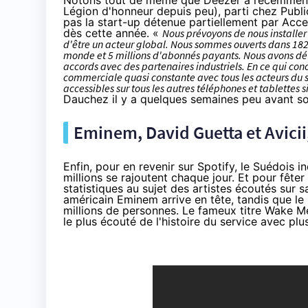
Notons tout de même que Deezer a récemme
Légion d'honneur
depuis peu
), parti
chez Publi
pas la start-up détenue partiellement par Acce
dès cette année. «
Nous prévoyons de nous installer 
d'être un acteur global. Nous sommes ouverts dans 182 p
monde et 5 millions d'abonnés payants. Nous avons dé
accords avec des partenaires industriels. En ce qui c
commerciale quasi constante avec tous les acteurs du sec
accessibles sur tous les autres téléphones et
tablettes
s
Dauchez il y a quelques semaines peu avant so
Eminem, David Guetta et Avicii,
Enfin, pour en revenir sur Spotify, le Suédois i
millions se rajoutent chaque jour. Et pour fêter
statistiques au sujet des artistes écoutés sur
américain Eminem arrive en tête, tandis que le 
millions de personnes. Le fameux titre Wake Me
le plus écouté de l'histoire du service avec plu