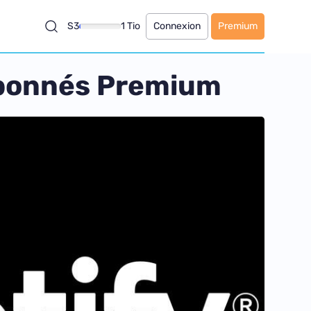
S3
1 Tio
Connexion
Premium
’abonnés Premium