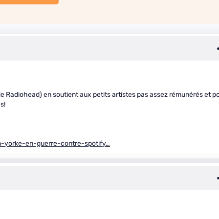
s de Radiohead) en soutient aux petits artistes pas assez rémunérés et p
s!
-yorke-en-guerre-contre-spotify…