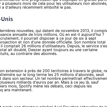
 y a plusieurs mois de cela pour les utilisateurs non abonnés
 a d'ailleurs
récemment emboîté le pas
.
s-Unis
dernières nouvelles, qui datent de novembre 2013, il compt
ance annuelle de trois millions. Où en est-il aujourd'hui ?
crutement, il pourrait disposer à ce jour de six à sept
 projection et non d'une donnée officielle. Son nombre total
, il comptait 26 millions d'utilisateurs. Depuis, le service s'es
total ait doublé, Deezer ayant toujours eu une certaine
atuits, au contraire des abonnés.
on extension à près de 200 territoires à travers le globe, n
tteindre sur le long terme les
25 millions d'abonnés
, seuil
ant dans son secteur. Un tel nombre permettrait effectivemen
 plusieurs milliards d'euros par an. Mais à ce jeu là, sauf
iers mois, Spotify mène les débats, ceci depuis les
nq ans maintenant.