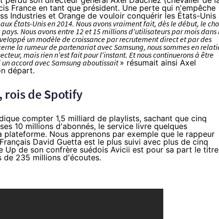
nt
perdu son directeur général Axel Dauchez
(chevalier de l
cis France
en tant que président. Une perte qui n'empêche
ss Industries et
Orange
de vouloir conquérir les États-Unis
aux États-Unis en 2014. Nous avons vraiment fait, dès le début, le cho
ays. Nous avons entre 12 et 15 millions d'utilisateurs par mois dans 
veloppé un modèle de croissance par recrutement direct et par des
oncerne la rumeur de partenariat avec Samsung, nous sommes en relati
teur, mais rien n'est fait pour l'instant. Et nous continuerons à être
i un accord avec Samsung aboutissait
» résumait ainsi Axel
n départ.
 rois de Spotify
ndique compter 1,5 milliard de playlists, sachant que cinq
 ses 10 millions d'abonnés, le service livre quelques
 sa plateforme. Nous apprenons par exemple que le rappeur
Français David Guetta est le plus suivi avec plus de cinq
 Up de son confrère suédois Avicii est pour sa part le titre
s de 235 millions d'écoutes.