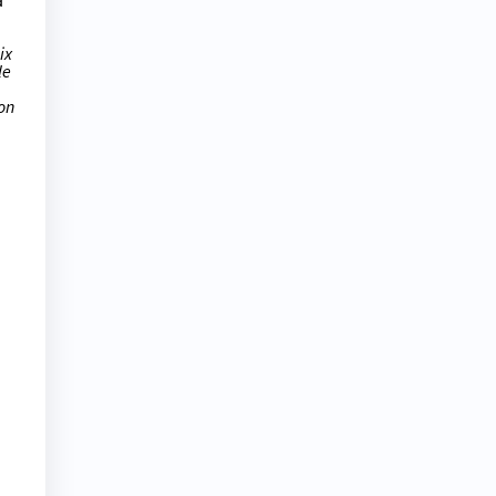
a
ix
le
on