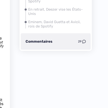
Spotify
En retrait, Deezer vise les États-
Unis
Eminem, David Guetta et Avicii,
rois de Spotify
e
Commentaires
ut
29
ify
it
ès
e