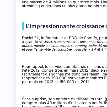
une hausse de 4 millions en quatorze mois. Une
streaming audio dans un plus grand nombre de
L'impressionnante croissance 
Daniel Ek, le fondateur et PDG de Spotify, peut
à grande vitesse. «
Nous avons eu une année fantast
dans le monde ont embrassé le streaming audio. 10 mil
et pour l’ensemble de l’industrie musicale
» a-t-il ai
Pour rappel, le service comptait six millions
l'été 2012
, contre
trois en mars 2012
,
deux en 
recrutement d'abonnés n'a donc pas ralenti, bie
rapprocher des 300 000 nouveaux membres Pr
par mois en 2012 et 150 000 en 2011.
Sans surprise, son nombre d'utilisateurs total (
compter plus 40 millions d'utilisateurs actifs. 
belle croissance de 16 millions d'usagers supp