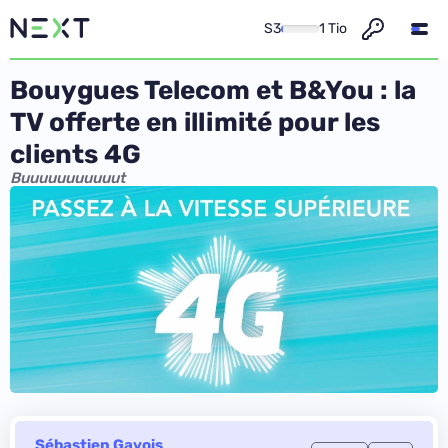
S3
1 Tio
Bouygues Telecom et B&You : la
TV offerte en illimité pour les
clients 4G
Buuuuuuuuuuut
Sébastien Gavois