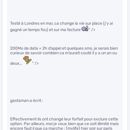
Testé à Londres en mai, ca change la vie sur place (j’y ai
gagné un temps fou) et sur ma facture
" />
200Mo de data + 2h d’appel et quelques sms, je serais bien
curieux de savoir combien ca m’aurait couté il y a un an ou
deux…
" />
gastaman a écrit :
Effectivement ils ont changé leur forfait pour exclure cette
option. Par ailleurs, moi je veux bien que ce soit illimité mais
encore faut il que ça marche : [mylife] hier soir sur paris