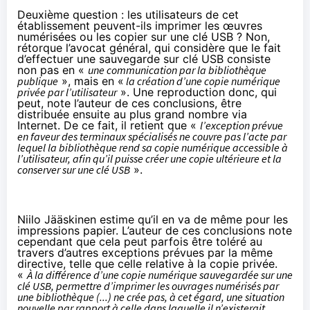
Deuxième question : les utilisateurs de cet
établissement peuvent-ils imprimer les œuvres
numérisées ou les copier sur une clé USB ? Non,
rétorque l’avocat général, qui considère que le fait
d’effectuer une sauvegarde sur clé USB consiste
non pas en «
une communication par la bibliothèque
publique
», mais en «
la création d’une copie numérique
privée par l’utilisateur
». Une reproduction donc, qui
peut, note l’auteur de ces conclusions, être
distribuée ensuite au plus grand nombre via
Internet. De ce fait, il retient que «
l’exception prévue
en faveur des terminaux spécialisés ne couvre pas l’acte par
lequel la bibliothèque rend sa copie numérique accessible à
l’utilisateur, afin qu’il puisse créer une copie ultérieure et la
conserver sur une clé USB
».
Niilo Jääskinen estime qu’il en va de même pour les
impressions papier. L’auteur de ces conclusions note
cependant que cela peut parfois être toléré au
travers d’autres exceptions prévues par la même
directive, telle que celle relative à la copie privée.
«
À la différence d’une copie numérique sauvegardée sur une
clé USB, permettre d’imprimer les ouvrages numérisés par
une bibliothèque (...) ne crée pas, à cet égard, une situation
nouvelle par rapport à celle dans laquelle il n’existerait