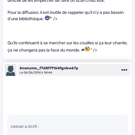
difficile de les empêcher de faire un scan chez eux.
Pour la diffusion, il est inutile de rappeler qu’il n’y a pas besoin
d’une bibliothèque.
" />
Qu’ils continuent à se marcher sur les couilles si ça leur chante,
ça ne changera pas la face du monde.
" />
Anonyme_f7d8f7f164fgnbw67p
Le 06/06/2014 à 16h44
caesar a écrit :