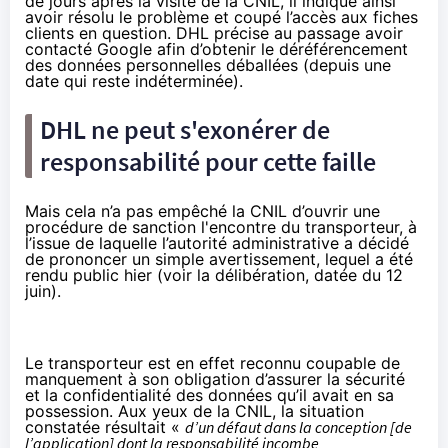
de jours après la visite de la CNIL, il indique ainsi
avoir résolu le problème et coupé l’accès aux fiches
clients en question. DHL précise au passage avoir
contacté Google afin d’obtenir le déréférencement
des données personnelles déballées (depuis une
date qui reste indéterminée).
DHL ne peut s'exonérer de
responsabilité pour cette faille
Mais cela n’a pas empêché la CNIL d’ouvrir une
procédure de sanction l'encontre du transporteur, à
l’issue de laquelle l’autorité administrative a décidé
de prononcer un simple avertissement, lequel a été
rendu public hier (
voir la délibération, datée du 12
juin
).
Le transporteur est en effet reconnu coupable de
manquement à son obligation d’assurer la sécurité
et la confidentialité des données qu’il avait en sa
possession. Aux yeux de la CNIL, la situation
constatée résultait «
d’un défaut dans la conception [de
l’application] dont la responsabilité incombe