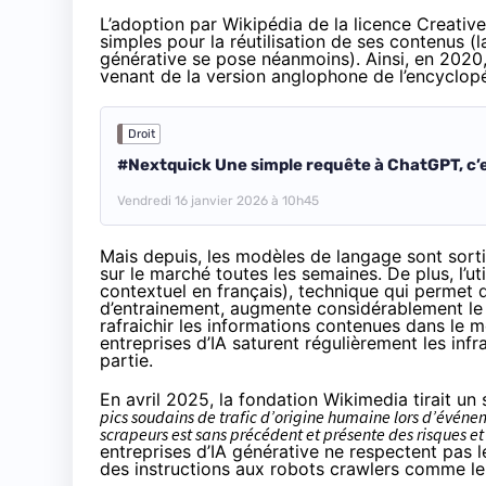
L’adoption par Wikipédia de la licence Creat
simples pour la réutilisation de ses contenus (l
générative se pose néanmoins). Ainsi, en 2020
venant de la version anglophone de l’encyclop
Droit
#Nextquick Une simple requête à ChatGPT, c’es
Vendredi 16 janvier 2026 à 10h45
Mais depuis, les modèles de langage sont sorti
sur le marché toutes les semaines. De plus, l’u
contextuel en français), technique qui permet 
d’entrainement, augmente considérablement le
rafraichir les informations contenues dans le 
entreprises d’IA saturent régulièrement les inf
partie.
En avril 2025, la fondation Wikimedia tirait un 
pics soudains de trafic d’origine humaine lors d’événem
scrapeurs est sans précédent et présente des risques et
entreprises d’IA générative ne respectent pas l
des instructions aux robots crawlers comme leur