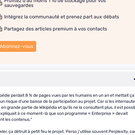
Profitez d'au moins 1 To de stockage pour vos
sauvegardes
Intégrez la communauté et prenez part aux débats
Partagez des articles premium à vos contacts
Abonnez-vous
lopédie perdait 8 % de pages vues par les humains en un an et mettait ça
un risque d'une baisse de la participation au projet. Car si les internaut
n grande partie de Wikipédia et qu'ils ne la consultent plus, il est possi
ion expliquait à ce moment-là que son programme « Enterprise » devait
nt les contenus."
er, ça détruit à petit feu le projet. Perso j'utilise souvent Perplexity, ca