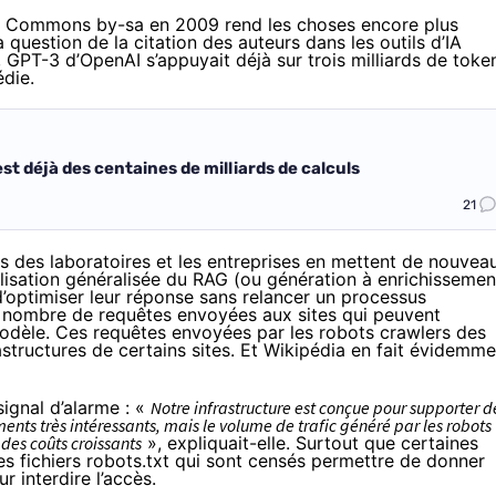
ive Commons
by-sa
en 2009 rend les choses encore plus
a question de la citation des auteurs dans les outils d’IA
, GPT-3 d’OpenAI s’
appuyait
déjà sur trois milliards de toke
édie.
t déjà des centaines de milliards de calculs
21
s des laboratoires et les entreprises en mettent de nouvea
tilisation généralisée du RAG (ou génération à enrichissemen
d’optimiser leur réponse sans relancer un processus
 nombre de requêtes envoyées aux sites qui peuvent
modèle. Ces requêtes envoyées par les robots crawlers des
rastructures de certains sites. Et Wikipédia en fait évidemm
signal d’alarme : «
Notre infrastructure est conçue pour supporter d
ents très intéressants, mais le volume de trafic généré par les robots
 des coûts croissants
»,
expliquait
-elle. Surtout que certaines
es fichiers robots.txt qui sont censés permettre de donner
 interdire l’accès.