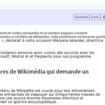
Économie
5 min
iards de visites mensuelles et un nombre toujours croissant
atuites et vérifiées de Wikipédia, cette plateforme est devenue parti
t »,
déclarait
à cette occasion Maryana Iskander, directrice
 fondation
annonce
avoir conclu des accords avec les
rosoft, Mistral AI et Perplexity pour son programme
tures de Wikimédia qui demande un
tenu de Wikipédia est crucial pour leur entrainement.
ces entreprises de s’appuyer sur d’importantes masses de
fois une source énorme d’exemples d’écriture et
vrant un spectre encyclopédique.