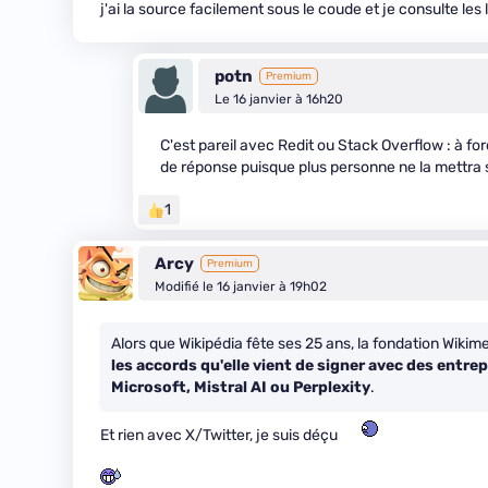
j'ai la source facilement sous le coude et je consulte les
potn
Premium
Le 16 janvier à 16h20
C'est pareil avec Redit ou Stack Overflow : à fo
de réponse puisque plus personne ne la mettra s
1
Arcy
Premium
Modifié le 16 janvier à 19h02
Alors que Wikipédia fête ses 25 ans, la fondation Wiki
les accords qu'elle vient de signer avec des entre
Microsoft, Mistral AI ou Perplexity
.
Et rien avec X/Twitter, je suis déçu