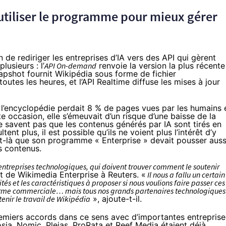
’utiliser le programme pour mieux gérer
de rediriger les entreprises d’IA vers des API qui gèrent
usieurs : l’
API On-demand
renvoie la version la plus récente
apshot
fournit Wikipédia sous forme de fichier
utes les heures, et l’
API Realtime
diffuse les mises à jour
l’encyclopédie perdait 8 % de pages vues par les humains 
te occasion, elle s’émeuvait d’un risque d’une baisse de la
 ne savent pas que les contenus générés par IA sont tirés en
ent plus, il est possible qu’ils ne voient plus l’intérêt d’y
nt-là que son programme « Enterprise » devait pousser auss
es contenus.
 entreprises technologiques, qui doivent trouver comment le soutenir
t de Wikimedia Enterprise à Reuters. «
Il nous a fallu un certain
és et les caractéristiques à proposer si nous voulions faire passer ces
forme commerciale… mais tous nos grands partenaires technologiques
enir le travail de Wikipédia
», ajoute-t-il.
remiers accords dans ce sens avec d’importantes entreprise
sia, Nomic, Pleias, ProRata et Reef Media étaient déjà