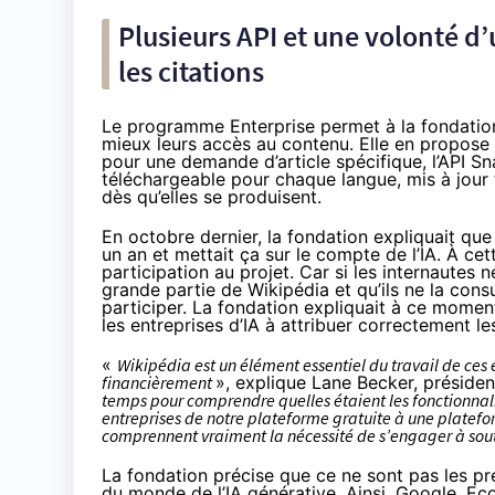
Plusieurs API et une volonté d
les citations
Le programme Enterprise permet à la fondation 
mieux leurs accès au contenu. Elle en propose pl
pour une demande d’article spécifique, l’
API Sn
téléchargeable pour chaque langue, mis à jour to
dès qu’elles se produisent.
En octobre dernier, la fondation
expliquait
que 
un an et mettait ça sur le compte de l’IA. À cet
participation au projet. Car si les internautes
grande partie de Wikipédia et qu’ils ne la consult
participer. La fondation expliquait à ce mome
les entreprises d’IA à attribuer correctement l
«
Wikipédia est un élément essentiel du travail de ces
financièrement
»,
explique
Lane Becker, présiden
temps pour comprendre quelles étaient les fonctionnalit
entreprises de notre plateforme gratuite à une plate
comprennent vraiment la nécessité de s’engager à sout
La fondation précise que ce ne sont pas les p
du monde de l’IA générative. Ainsi, Google, Eco