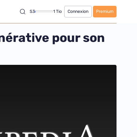
S3
1 Tio
Connexion
Premium
énérative pour son