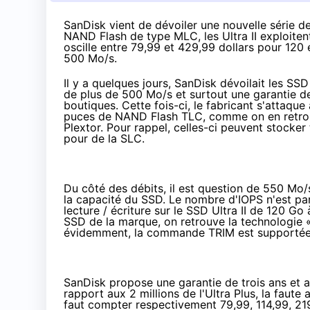
SanDisk vient de dévoiler une nouvelle série de 
NAND Flash de type MLC, les Ultra II exploitent
oscille entre 79,99 et 429,99 dollars pour 120
500 Mo/s.
Il y a quelques jours, SanDisk dévoilait les
SSD
de plus de 500 Mo/s et surtout une garantie de 
boutiques
. Cette fois-ci, le fabricant s'attaq
puces de NAND Flash TLC, comme on en retro
Plextor
. Pour rappel, celles-ci peuvent stocker 
pour de la SLC.
Du côté des débits, il est question de 550 Mo/s
la capacité du
SSD
. Le nombre d'IOPS n'est pa
lecture / écriture sur le
SSD
Ultra II de 120 Go
SSD
de la marque, on retrouve la technologie 
évidemment, la commande TRIM est supportée
SanDisk propose une garantie de trois ans et 
rapport aux 2 millions de l'Ultra Plus, la faut
faut compter respectivement 79,99, 114,99, 21