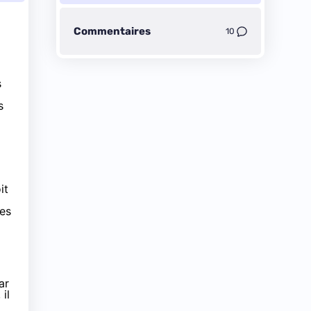
Commentaires
10
s
s
l
it
res
ar
il