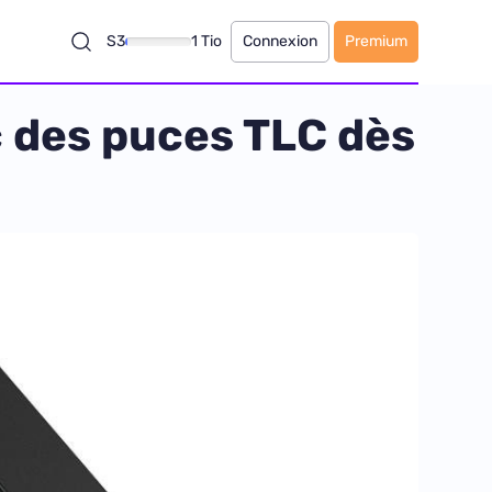
S3
1 Tio
Connexion
Premium
c des puces TLC dès