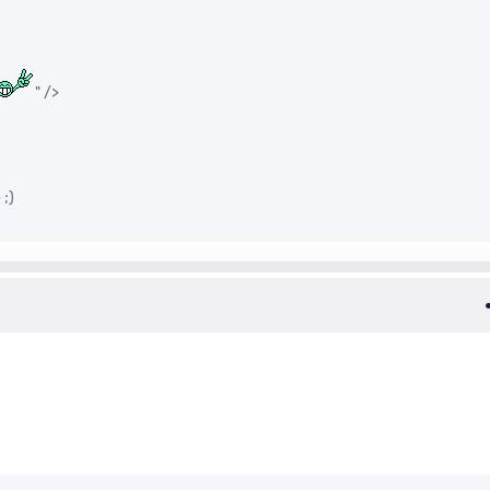
" />
 ;)