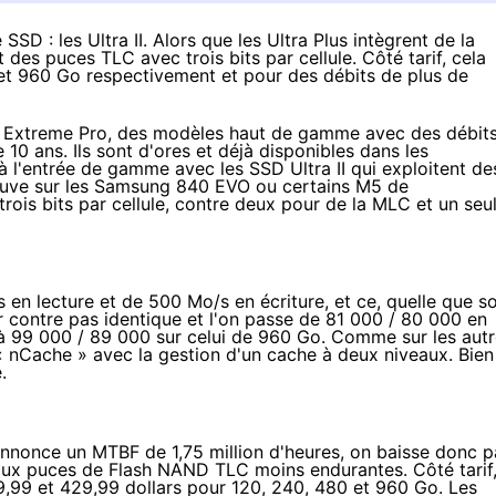
SSD : les Ultra II. Alors que les Ultra Plus intègrent de la
 des puces TLC avec trois bits par cellule. Côté tarif, cela
 et 960 Go respectivement et pour des débits de plus de
Extreme Pro, des modèles haut de gamme avec des débit
10 ans. Ils sont d'ores et déjà
disponibles dans les
ue à l'entrée de gamme avec les
SSD
Ultra II qui exploitent de
uve sur les
Samsung 840 EVO
ou certains
M5 de
trois bits par cellule, contre deux pour de la MLC et un seu
 en lecture et de 500 Mo/s en écriture, et ce, quelle que so
r contre pas identique et l'on passe de 81 000 / 80 000 en
 à 99 000 / 89 000 sur celui de 960 Go. Comme sur les aut
« nCache » avec la gestion d'un cache à deux niveaux. Bien
.
annonce un MTBF de 1,75 million d'heures, on baisse donc p
e aux puces de Flash NAND TLC moins endurantes. Côté tarif, 
9,99 et 429,99 dollars pour 120, 240, 480 et 960 Go. Les