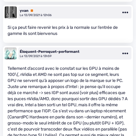
yvan
Premium
Le 13/09/2021 à 12h06
Si ça peut faire revenir les prix à la normale sur l’entrée de
gamme ils sont bienvenus
Éloquent-Perroquet-performant
Le 13/09/2021 à 13h59
Tellement d’accord avec le constat sur les GPU à moins de
100
\(, nVidia et AMD ne sont pas top sur ce segment, leurs
GPU ne servent qu'à apposer un logo de la marque sur le PC.
Juste une remarque à propos d'Intel : je pense qu'il occupe
déjà ce marché -> ses IGP sont aussi (voir plus) efficaces que
les puces nVidia/AMD, donc pourquoi sortir des GPU dédiés ? A
vrai dire, Intel a bien sorti un tel GPU, mais il offre la même
performance que l'IGP. Ca s'est vu dans un laptop récemment
(CanardPC Hardware en parle dans son ~dernier numéro), et
grosso-modo le seul intérêt de ce GPU (ou plutôt GPU + IGP),
c'est de pourvoir transcoder deux flux vidéos en parallèle (pas
de techno type SLI hélas). Ca permet aussi de mieux gérer la