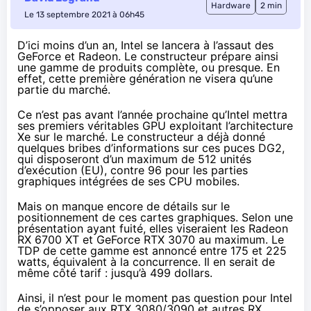
Hardware
2 min
Le 13 septembre 2021 à 06h45
D’ici moins d’un an, Intel se lancera à l’assaut des
GeForce et Radeon. Le constructeur prépare ainsi
une gamme de produits complète, ou presque. En
effet, cette première génération ne visera qu’une
partie du marché.
Ce n’est
pas avant l’année prochaine
qu’Intel mettra
ses premiers véritables GPU exploitant l’architecture
Xe sur le marché. Le constructeur a déjà donné
quelques bribes
d’informations sur ces
puces DG2
,
qui disposeront d’un maximum de 512 unités
d’exécution (EU), contre 96 pour les parties
graphiques intégrées de ses CPU mobiles.
Mais on manque encore de détails sur le
positionnement de ces cartes graphiques. Selon une
présentation ayant fuité, elles viseraient les
Radeon
RX 6700 XT
et
GeForce RTX 3070
au maximum. Le
TDP de cette gamme est annoncé entre 175 et 225
watts, équivalent à la concurrence. Il en serait de
même côté tarif : jusqu’à 499 dollars.
Ainsi, il n’est pour le moment pas question pour Intel
de s’opposer aux RTX 3080/3090 et autres RX