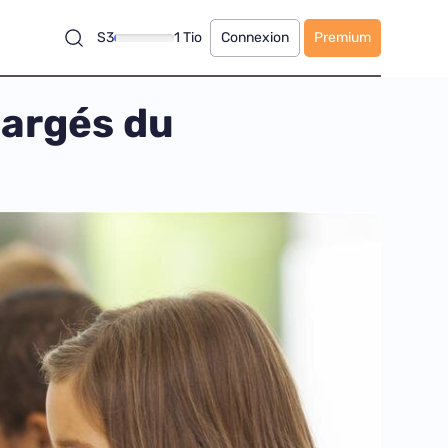
S3
1 Tio
Connexion
Premium
hargés du