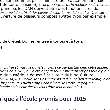
ués sont nommés par le ministre de l'Éducation nationale
t de cette semaine), «
sur proposition de la rectrice ou du recteur
 principe, les DAN doivent être des fonctionnaires de
 système éducatif et des enjeux du numérique éducatif
». Certains
ouverture de plusieurs comptes Twitter (voir par exemple
de Créteil. Bonne rentrée à toutes et à tous.
14
officialise et marque dans le marbre ce qui existait déjà cette année.
r les Tice (CTICE) qui n'étaient pas tous inspecteurs et pas tous à plein
ste du numérique éducatif et auteur du blog
Culture-
ion, 2014/2015 scelle dans les rectorats la déclinaison académique d
 inspecteurs à plein temps, conseillers des recteurs (régime
tionale et de celle des recteurs dans leur académie
».
ique à l'école promis pour 2015