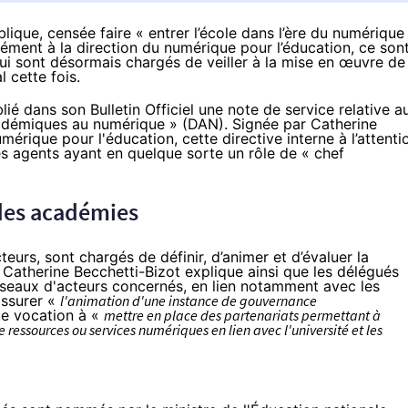
blique, censée faire « entrer l’école dans l’ère du numérique 
plément à la
direction du numérique pour l’éducation
, ce son
 sont désormais chargés de veiller à la mise en œuvre de 
l cette fois.
blié dans son Bulletin Officiel une
note de service
relative a
cadémiques au numérique » (DAN). Signée par
Catherine
numérique pour l'éducation
, cette directive interne à l’attenti
ces agents ayant en quelque sorte un rôle de « chef
 des académies
teurs, sont chargés de définir, d’animer et d’évaluer la
 Catherine Becchetti-Bizot explique ainsi que les délégués
eaux d'acteurs concernés, en lien notamment avec les
’assurer «
l'animation d'une instance de gouvernance
e vocation à «
mettre en place des partenariats permettant à
 ressources ou services numériques en lien avec l'université et les