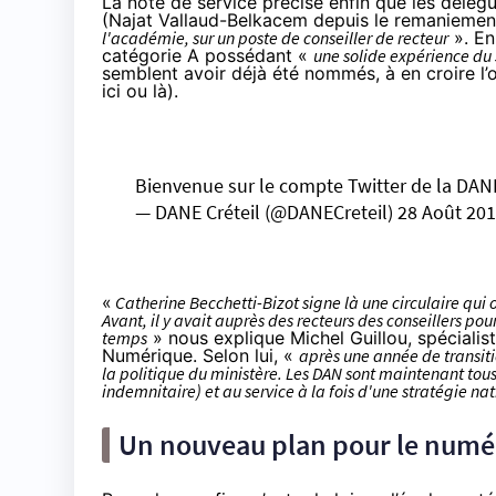
La note de service précise enfin que les délég
(Najat Vallaud-Belkacem depuis le remaniemen
l'académie, sur un poste de conseiller de recteur
». En
catégorie A possédant «
une solide expérience du
semblent avoir déjà été nommés, à en croire l’
ici
ou
là
).
Bienvenue sur le compte Twitter de la DANE 
— DANE Créteil (@DANECreteil)
28 Août 20
«
Catherine Becchetti-Bizot signe là une circulaire qui 
Avant, il y avait auprès des recteurs des conseillers pou
temps
» nous explique Michel Guillou, spéciali
Numérique
. Selon lui, «
après une année de transit
la politique du ministère. Les DAN sont maintenant tous
indemnitaire) et au service à la fois d'une stratégie na
Un nouveau plan pour le numér