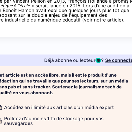
ée par Vincent Peillon en 2013,
François Hollande a promis l
érique à l’école
» serait lancé en 2015
. Lors d’une audition à
on Benoît Hamon avait expliqué quelques jours plus tôt que
reposant sur le double enjeu de l'équipement des
ère industrielle du numérique éducatif (
voir notre article
).
Déjà abonné ou lecteur
?
Se connect
et article est en accès libre, mais il est le produit d'une
édaction qui ne travaille que pour ses lecteurs, sur un média
ans pub et sans tracker. Soutenez le journalisme tech de
ualité en vous abonnant.
Accédez en illimité aux articles d'un média expert
Profitez d'au moins 1 To de stockage pour vos
sauvegardes