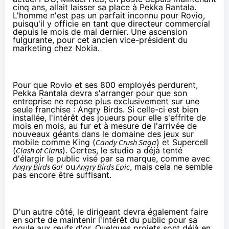
cinq ans, allait laisser sa place à Pekka Rantala.
L'homme n'est pas un parfait inconnu pour Rovio,
puisqu'il y officie en tant que directeur commercial
depuis le mois de mai dernier. Une ascension
fulgurante, pour cet ancien vice-président du
marketing chez Nokia.
Pour que Rovio et ses 800 employés perdurent,
Pekka Rantala devra s'arranger pour que son
entreprise ne repose plus exclusivement sur une
seule franchise : Angry Birds. Si celle-ci est bien
installée, l'intérêt des joueurs pour elle s'effrite de
mois en mois, au fur et à mesure de l'arrivée de
nouveaux géants dans le domaine des jeux sur
mobile comme King (
Candy Crush Saga
) et Supercell
(
Clash of Clans
). Certes, le studio a déjà tenté
d'élargir le public visé par sa marque, comme avec
Angry Birds Go!
ou
Angry Birds Epic
,
mais cela ne semble
pas encore être suffisant.
D'un autre côté, le dirigeant devra également faire
en sorte de maintenir l'intérêt du public pour sa
poule aux œufs d'or. Quelques projets sont déjà en