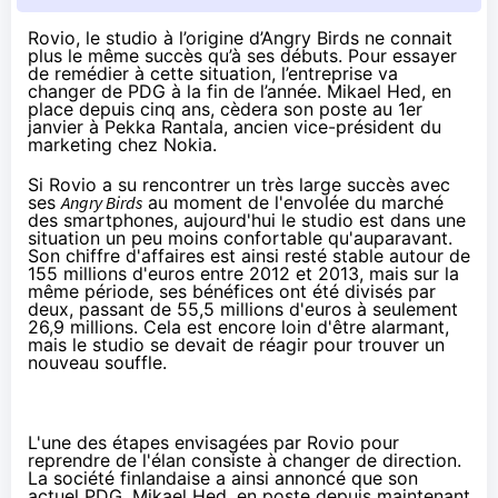
Rovio, le studio à l’origine d’Angry Birds ne connait
plus le même succès qu’à ses débuts. Pour essayer
de remédier à cette situation, l’entreprise va
changer de PDG à la fin de l’année. Mikael Hed, en
place depuis cinq ans, cèdera son poste au 1er
janvier à Pekka Rantala, ancien vice-président du
marketing chez Nokia.
Si Rovio a su rencontrer un très large succès avec
ses
Angry Birds
au moment de l'envolée du marché
des
smartphones
, aujourd'hui le studio est dans une
situation un peu moins confortable qu'auparavant.
Son chiffre d'affaires est ainsi resté stable autour de
155 millions d'euros entre 2012 et 2013, mais sur la
même période, ses bénéfices ont été divisés par
deux, passant de 55,5 millions d'euros à seulement
26,9 millions. Cela est encore loin d'être alarmant,
mais le studio se devait de réagir pour trouver un
nouveau souffle.
L'une des étapes envisagées par Rovio pour
reprendre de l'élan consiste à changer de direction.
La société finlandaise a ainsi annoncé que son
actuel PDG, Mikael Hed, en poste depuis maintenant