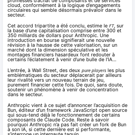
promesses d’achat de composants et de services
cloud, conformément à la logique d’engagements
circulaires qui semble désormais prévaloir dans le
secteur.
Cet accord tripartite a été conclu, estime le
FT
, sur
la base d’une capitalisation comprise entre 300 et
350 milliards de dollars pour Anthropic. Une
introduction en bourse signifierait une nouvelle
révision à la hausse de cette valorisation, sur un
marché dont la dimension spéculative et les
montages financiers hasardeux font redouter à
certains l’éclatement à venir d’une bulle de l’IA…
L’entrée, à Wall Street, des deux
pure players
les plus
emblématiques du secteur déplacerait par ailleurs
leur rivalité vers un nouveau terrain de jeu,
purement financier cette fois. De quoi, sans doute,
soutenir un phénomène à venir de concentration
dans le secteur.
Anthropic vient à ce sujet d’
annoncer
l’acquisition de
Bun, éditeur d’un framework JavaScript open source
qui sous-tend déjà le fonctionnement de certains
composants de Claude Code. Reste à savoir
pourquoi Anthropic n’a pas fait créer un fork de Bun
à son IA, si cette dernière est si performante,
s’interroge un internaute
taquin
.