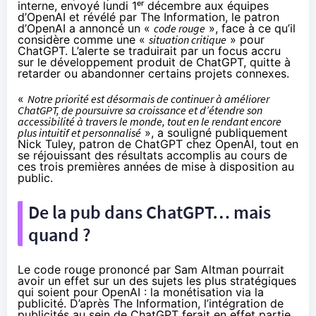
interne, envoyé lundi 1ᵉʳ décembre aux équipes
d’OpenAI et
révélé
par The Information, le patron
d’OpenAI a annoncé un «
code rouge
», face à ce qu’il
considère comme une «
situation critique
» pour
ChatGPT. L’alerte se traduirait par un focus accru
sur le développement produit de ChatGPT, quitte à
retarder ou abandonner certains projets connexes.
«
Notre priorité est désormais de continuer à améliorer
ChatGPT, de poursuivre sa croissance et d’étendre son
accessibilité à travers le monde, tout en le rendant encore
plus intuitif et personnalisé
», a
souligné
publiquement
Nick Tuley, patron de ChatGPT chez OpenAI, tout en
se réjouissant des résultats accomplis au cours de
ces trois premières années de mise à disposition au
public.
De la pub dans ChatGPT… mais
quand ?
Le code rouge prononcé par Sam Altman pourrait
avoir un effet sur un des sujets les plus stratégiques
qui soient pour OpenAI : la monétisation via la
publicité. D’après The Information, l’intégration de
publicités au sein de ChatGPT ferait en effet partie