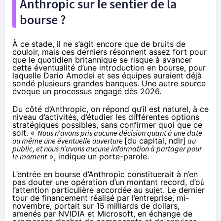
Anthropic sur le sentier de la
bourse ?
À ce stade, il ne s’agit encore que de bruits de
couloir, mais ces derniers résonnent assez fort pour
que le quotidien britannique se risque à avancer
cette éventualité d’une introduction en bourse, pour
laquelle Dario Amodei et ses équipes auraient déjà
sondé plusieurs grandes banques. Une autre source
évoque un processus engagé dès 2026.
Du côté d’Anthropic, on répond qu’il est naturel, à ce
niveau d’activités, d’étudier les différentes options
stratégiques possibles, sans confirmer quoi que ce
soit. «
Nous n’avons pris aucune décision quant à une date
ou même une éventuelle ouverture
[du capital, ndlr]
au
public, et nous n’avons aucune information à partager pour
le moment
», indique un porte-parole.
L’entrée en bourse d’Anthropic constituerait à n’en
pas douter une opération d’un montant record, d’où
l’attention particulière accordée au sujet. Le dernier
tour de financement réalisé par l’entreprise, mi-
novembre, portait sur
15 milliards de dollars,
amenés par NVIDIA et Microsoft
, en échange de