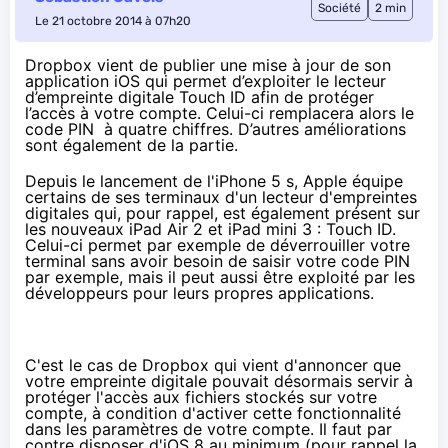
Société
2 min
Le 21 octobre 2014 à 07h20
Dropbox vient de publier une mise à jour de son
application iOS qui permet d’exploiter le lecteur
d’empreinte digitale Touch ID afin de protéger
l’accès à votre compte. Celui-ci remplacera alors le
code PIN à quatre chiffres. D’autres améliorations
sont également de la partie.
Depuis le lancement de l'
iPhone 5 s
, Apple équipe
certains de ses terminaux d'un lecteur d'empreintes
digitales qui, pour rappel, est également présent sur
les nouveaux
iPad Air 2
et
iPad mini 3
: Touch ID.
Celui-ci permet par exemple de déverrouiller votre
terminal sans avoir besoin de saisir votre code PIN
par exemple, mais il peut aussi être exploité par les
développeurs pour leurs propres applications.
C'est le cas de Dropbox qui vient d'annoncer que
votre empreinte digitale pouvait désormais servir à
protéger l'accès aux fichiers stockés sur votre
compte, à condition d'activer cette fonctionnalité
dans les paramètres de votre compte. Il faut par
contre disposer d'
iOS 8
au minimum (pour rappel l
a