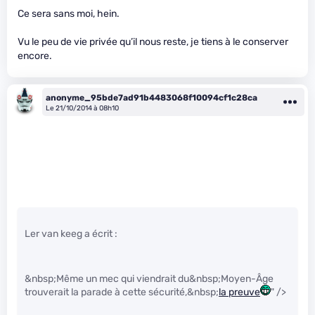
Ce sera sans moi, hein.
Vu le peu de vie privée qu’il nous reste, je tiens à le conserver
encore.
anonyme_95bde7ad91b4483068f10094cf1c28ca
Le 21/10/2014 à 08h10
Ler van keeg a écrit :
&nbsp;Même un mec qui viendrait du&nbsp;Moyen-Âge
trouverait la parade à cette sécurité,&nbsp;
la preuve
" />