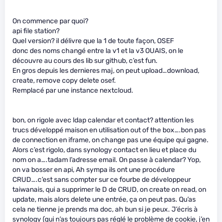
On commence par quoi?
api file station?
Quel version? il délivre que la 1 de toute façon, OSEF
donc des noms changé entre la v1 et la v3 OUAIS, on le
découvre au cours des lib sur github, c’est fun.
En gros depuis les dernieres maj, on peut upload…download,
create, remove copy delete osef.
Remplacé par une instance nextcloud.
bon, on rigole avec ldap calendar et contact? attention les
trucs développé maison en utilisation out of the box….bon pas
de connection en iframe, on change pas une équipe qui gagne.
Alors c’est rigolo, dans synology contact en lieu et place du
nom on a….tadam l’adresse email. On passe à calendar? Yop,
on va bosser en api, Ah sympa ils ont une procédure
CRUD….c’est sans compter sur ce fourbe de développeur
taiwanais, qui a supprimer le D de CRUD, on create on read, on
update, mais alors delete une entrée, ça on peut pas. Qu’as
cela ne tienne je prends ma doc, ah bun si je peux. J’écris à
synology (qui n’as toujours pas réglé le problème de cookie, j’en