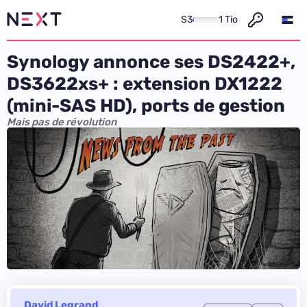
S3
1 Tio
Synology annonce ses DS2422+,
DS3622xs+ : extension DX1222
(mini-SAS HD), ports de gestion
Mais pas de révolution
David Legrand