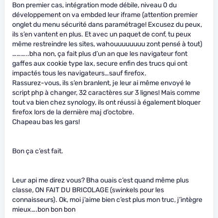
Bon premier cas, intégration mode débile, niveau 0 du
développement on va embded leur iframe (attention premier
onglet du menu sécurité dans paramétrage! Excusez du peux,
ils s’en vantent en plus. Et avec un paquet de conf, tu peux
même restreindre les sites, wahouuuuuuuu zont pensé à tout)
………..bha non, ça fait plus d’un an que les navigateur font
gaffes aux cookie type lax, secure enfin des trucs qui ont
impactés tous les navigateurs…sauf firefox.
Rassurez-vous, ils s’en branlent, je leur ai même envoyé le
script php à changer, 32 caractères sur 3 lignes! Mais comme
tout va bien chez synology, ils ont réussi à également bloquer
firefox lors de la dernière maj d’octobre.
Chapeau bas les gars!
Bon ça c’est fait.
Leur api me direz vous? Bha ouais c’est quand même plus
classe, ON FAIT DU BRICOLAGE (swinkels pour les
connaisseurs). Ok, moi j’aime bien c’est plus mon truc, j’intègre
mieux….bon bon bon