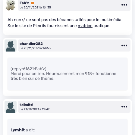
Fab'z
Premium
Le 20/11/2021 à 16h35
Ah non :/ ce sont pas des bécanes taillés pour le multimédia.
Sur le site de Plex ils fournissent une
matrice
pratique.
chandler282
Le 20/11/2021 à 17h53
(reply:61621:Fab’z)
Merci pour ce lien. Heureusement mon 918+ fonctionne
très bien sur ce thème.
1dimitri
Le 21/11/2021 à 11h47
Lymhit
a dit: