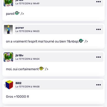
jb18v
Le 17/11/2014 à 14h49
pareil
" />
pcrwr
Le 17/11/2014 à 14h53
on a vraiment l’esprit mal tourné ou bien ?&nbsp;
" />
jb18v
Le 17/11/2014 à 14h54
moi, oui certainement
" />
Bill2
Le 17/11/2014 à 14h58
Gros +10000 !!!