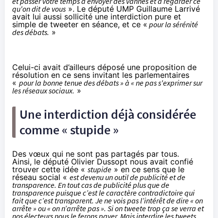
et passer votre temps à envoyer des vannes et à regarder ce
qu'on dit de vous
». Le député UMP Guillaume Larrivé
avait lui aussi sollicité une interdiction pure et
simple de tweeter en séance, et ce «
pour la sérénité
des débats.
»
Celui-ci avait d’ailleurs déposé
une proposition de
résolution
en ce sens invitant les parlementaires
«
pour la bonne tenue des débats » à « ne pas s'exprimer sur
les réseaux sociaux
.
»
Une interdiction déjà considérée
comme « stupide »
Des vœux qui ne sont pas partagés par tous.
Ainsi,
le député Olivier Dussopt
nous avait confié
trouver cette idée «
stupide
» en ce sens que le
réseau social «
est devenu un outil de publicité et de
transparence. En tout cas de publicité plus que de
transparence puisque c’est le caractère contradictoire qui
fait que c’est transparent. Je ne vois pas l’intérêt de dire « on
arrête » ou « on n’arrête pas ». Si on tweete trop ça se verra et
nos électeurs nous le ferons payer. Mais interdire les tweets