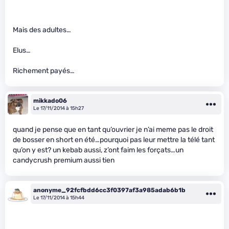
Mais des adultes…
Elus…
Richement payés…
mikkado06
Le 17/11/2014 à 15h27
quand je pense que en tant qu’ouvrier je n’ai meme pas le droit
de bosser en short en été…pourquoi pas leur mettre la télé tant
qu’on y est? un kebab aussi, z’ont faim les forçats…un
candycrush premium aussi tien
anonyme_92fcfbdd6cc3f0397af3a985adab6b1b
Le 17/11/2014 à 15h44