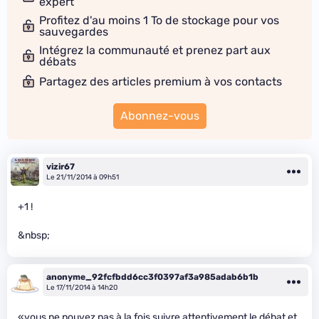
expert
Profitez d'au moins 1 To de stockage pour vos
sauvegardes
Intégrez la communauté et prenez part aux
débats
Partagez des articles premium à vos contacts
Abonnez-vous
vizir67
Le 21/11/2014 à 09h51
+1 !
&nbsp;
anonyme_92fcfbdd6cc3f0397af3a985adab6b1b
Le 17/11/2014 à 14h20
«vous ne pouvez pas à la fois suivre attentivement le débat et