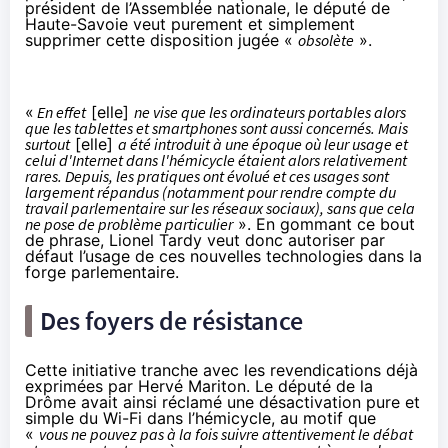
président de l’Assemblée nationale, le député de
Haute-Savoie veut purement et simplement
supprimer cette disposition jugée «
obsolète
».
«
En effet
[elle]
ne vise que les ordinateurs portables alors
que les
tablettes
et
smartphones
sont aussi concernés. Mais
surtout
[elle]
a été introduit à une époque où leur usage et
celui d'Internet dans l'hémicycle étaient alors relativement
rares. Depuis, les pratiques ont évolué et ces usages sont
largement répandus (notamment pour rendre compte du
travail parlementaire sur
les réseaux sociaux
), sans que cela
ne pose de problème particulier
». En gommant ce bout
de phrase, Lionel Tardy veut donc autoriser par
défaut l’usage de ces nouvelles technologies dans la
forge parlementaire.
Des foyers de résistance
Cette initiative tranche avec les revendications déjà
exprimées par Hervé Mariton. Le député de la
Drôme avait ainsi réclamé
une désactivation pure et
simple du Wi-Fi
dans l’hémicycle, au motif que
«
vous ne pouvez pas à la fois suivre attentivement le débat