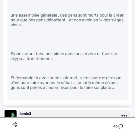
une assemblée générale , des gens sont morts pour la créer
pour que des gens débattent …et non avoir les
3
⁄
4
des sièges
vides ….
Sinon autant faire une pièce avec un serveur et tous sur
skype … franchement.
Et demander à avoir accès internet , viens pas me dire que
c’est pour faire avancer le débat …. celui là même où ces
gens sont payés et indemnisés pour le faire sur place …
lomic2
Le 20/11/2014 à 15h06
46
oh quand j’y suis allé y’avait du monde, au
3
⁄
4
plein je dirais,