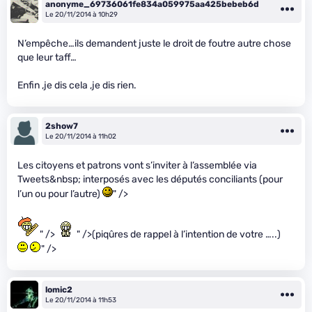
anonyme_69736061fe834a059975aa425bebeb6d
Le 20/11/2014 à 10h29
N’empêche…ils demandent juste le droit de foutre autre chose
que leur taff…
Enfin ,je dis cela ,je dis rien.
2show7
Le 20/11/2014 à 11h02
Les citoyens et patrons vont s’inviter à l’assemblée via
Tweets&nbsp; interposés avec les députés conciliants (pour
l’un ou pour l’autre)
" />
" />
" />(piqûres de rappel à l’intention de votre …..)
" />
lomic2
Le 20/11/2014 à 11h53