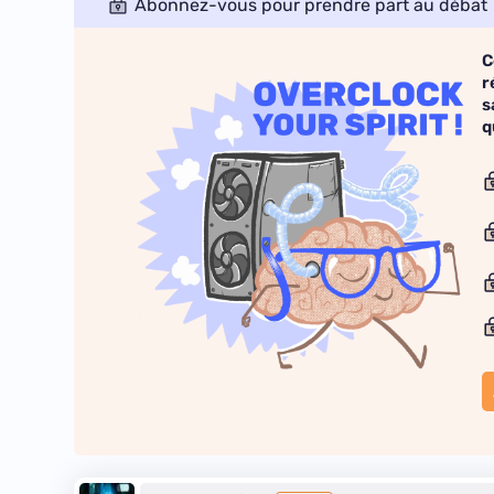
Abonnez-vous pour prendre part au débat
C
r
s
q