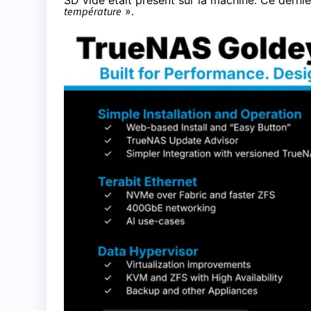
SD vide était présent sur la machine. Ce derni
température
».