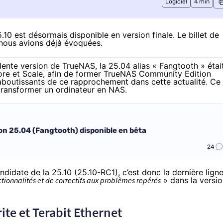
Logiciel
4 min
.10 est désormais
disponible en version finale
. Le
billet de
nous avions déjà évoquées.
ente version de TrueNAS, la 25.04 alias « Fangtooth » étai
ore et Scale, afin de former TrueNAS Community Edition
t aboutissants de ce rapprochement
dans cette actualité
. Ce
transformer un ordinateur en NAS.
ion 25.04 (Fangtooth) disponible en bêta
24
ndidate de la 25.10
(25.10-RC1), c’est donc la dernière lign
tionnalités et de correctifs aux problèmes repérés
» dans la versi
ite et Terabit Ethernet