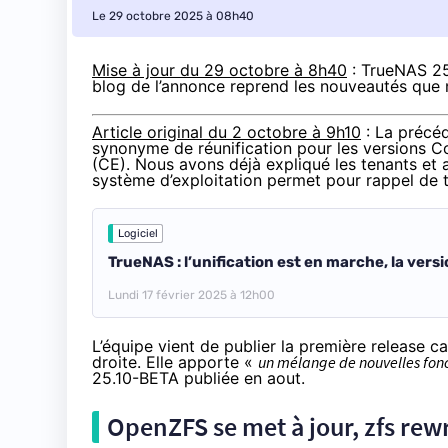
Le 29 octobre 2025 à 08h40
Mise à jour du 29 octobre à 8h40
: TrueNAS 25
blog de l’annonce
reprend les nouveautés que 
Article original du 2 octobre à 9h10
: La précéd
synonyme de réunification pour les versions C
(CE). Nous avons déjà expliqué les tenants e
système d’exploitation permet pour rappel de 
Logiciel
TrueNAS : l’unification est en marche, la vers
Lundi 17 février 2025 à 12h00
L’équipe vient de publier
la première release ca
droite. Elle apporte «
un mélange de nouvelles fonc
25.10-BETA publiée en aout.
OpenZFS se met à jour, zfs rewr