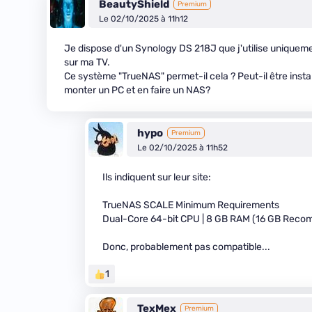
BeautyShield
Premium
Le 02/10/2025 à 11h12
Je dispose d'un Synology DS 218J que j'utilise uniquem
sur ma TV.
Ce système "TrueNAS" permet-il cela ? Peut-il être insta
monter un PC et en faire un NAS?
hypo
Premium
Le 02/10/2025 à 11h52
Ils indiquent sur leur site:
TrueNAS SCALE Minimum Requirements
Dual-Core 64-bit CPU | 8 GB RAM (16 GB Reco
Donc, probablement pas compatible...
1
TexMex
Premium