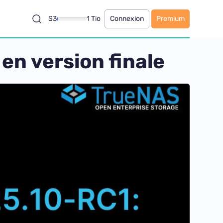
S3
1 Tio
Connexion
Premium
en version finale