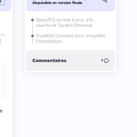
disponible en version finale
OpenZFS se met à jour, zfs
rewrite et Terabit Ethernet
TrueNAS Connect pour simplifier
t
l’installation
Commentaires
9
e
on