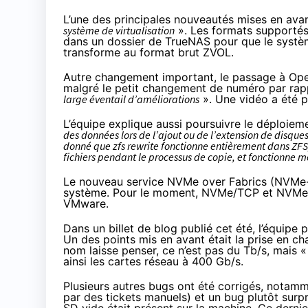
L’une des principales nouveautés mises en avant
système de virtualisation
». Les formats supportés
dans un dossier de TrueNAS pour que le systèm
transforme au format brut ZVOL.
Autre changement important, le passage à Ope
malgré le petit changement de numéro par rapp
large éventail d’améliorations
». Une
vidéo a été p
L’équipe explique aussi poursuivre le déploiem
des données lors de l’ajout ou de l’extension de disques,
donné que zfs rewrite fonctionne entièrement dans ZFS, i
fichiers pendant le processus de copie, et fonctionne 
Le nouveau service NVMe over Fabrics (NVMe-oF)
système. Pour le moment, NVMe/TCP et NVMe/R
VMware.
Dans un billet de blog publié cet été, l’équipe 
Un des points mis en avant était la prise en c
nom laisse penser, ce n’est pas du Tb/s, mais 
ainsi les cartes réseau à 400 Gb/s.
Plusieurs autres bugs ont été corrigés, notamme
par des tickets manuels) et un bug plutôt surp