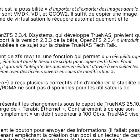
 est la possibilité «
d’importer et d’exporter des images dans le
 sont VMDK, VDI, et QCOW2. Il suffit de copier une image
e de virtualisation le récupère automatiquement et le
nZFS 2.3.4. iXsystems, qui développe TrueNAS, prévient q
ort à la version 2.3.3 de la bêta, OpenZFS 2.3.4 «
introduit
ubliée à ce sujet
sur la chaine TrueNAS Tech Talk.
ent de zfs rewrite, une fonction qui permet «
un rééquilibrage
 éliminant ainsi le besoin de scripts pour copier les fichiers. Étant
l garantit l’intégrité des données en évitant d’avoir à verrouiller les
même avec des fichiers ouverts en cours de modification
».
 a reçu plusieurs correctifs afin d’améliorer la stabilité 
DMA ne sont pas disponibles pour les utilisateurs de
présentait
les changements sous le capot de TrueNAS 25.10
harge de «
Terabit Ethernet
». Contrairement à ce que son
« simplement » un débit supérieur à 100 Gb/s. TrueNAS vise
nt le bouton pour envoyer des informations (il fallait pass
renant empêchant la création d’un pool si un lecteur de car