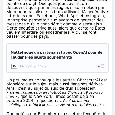
pointé du doigt. Quelques jours avant, on
découvrait
que, parmi les règles mise en place par
Meta pour canaliser ses bots utilisant l’IA générative
introduits dans Facebook, WhatsApp et Instagram,
l’entreprise permettait aux avatars de générer des
messages qu’elle considérait comme « sensuels ».
Cette enquête
arrive
aussi alors que certains États
veulent interdire ou encadrer les IA qui se font
passer pour des psys.
Mattel noue un partenariat avec OpenAI pour de
l’IA dans les jouets pour enfants
18/06/2025 17h02
26
IA
Un peu moins connu que les autres, CharacterAI est
pionnière sur le sujet, mais aussi dans ses dérives.
Ainsi, c’est au sujet du suicide d’un adolescent
«
devenu obsédé par un chatbot sur Character.AI avant sa
mort
», que le New York Times
posait
déjà en
octobre 2024 la question : «
Peut-on blâmer
l’intelligence artificielle pour le suicide d’un adolescent ?
».
Contactées par
Bloomberg
au sujet de l’enquête de