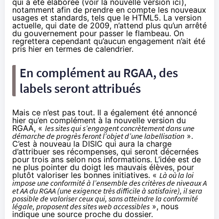
qui a été élaborée (
voir la nouvelle version ici
),
notamment afin de prendre en compte les nouveaux
usages et standards, tels que le HTML5. La version
actuelle, qui date de 2009, n’attend plus qu’un arrêté
du gouvernement pour passer le flambeau. On
regrettera cependant qu’aucun engagement n’ait été
pris hier en termes de calendrier.
En complément au RGAA, des
labels seront attribués
Mais ce n’est pas tout. Il a également été annoncé
hier qu’en complément à la nouvelle version du
RGAA, «
les sites qui s’engagent concrètement dans une
démarche de progrès feront l’objet d’une labellisation
».
C’est à nouveau la DISIC qui aura la charge
d’attribuer ses récompenses, qui seront décernées
pour trois ans selon nos informations. L’idée est de
ne plus pointer du doigt les mauvais élèves, pour
plutôt valoriser les bonnes initiatives. «
Là où la loi
impose une conformité à l’ensemble des critères de niveaux A
et AA du RGAA (une exigence très difficile à satisfaire), il sera
possible de valoriser ceux qui, sans atteindre la conformité
légale, proposent des sites web accessibles
», nous
indique une source proche du dossier.