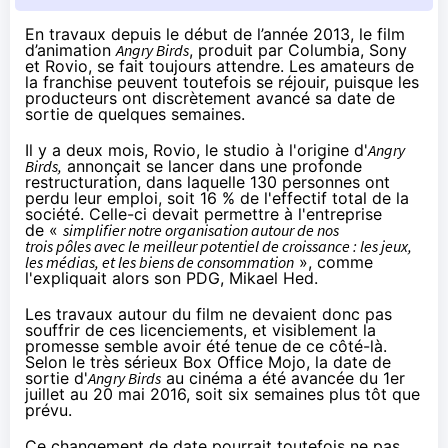
En travaux
depuis le début de l’année 2013
, le film
d’animation
Angry Birds
, produit par Columbia, Sony
et Rovio, se fait toujours attendre. Les amateurs de
la franchise peuvent toutefois se réjouir, puisque les
producteurs ont discrètement avancé sa date de
sortie de quelques semaines.
Il y a deux mois, Rovio, le studio à l'origine d'
Angry
Birds,
annonçait se lancer dans une profonde
restructuration, dans laquelle
130 personnes
ont
perdu leur emploi, soit 16 % de l'effectif total de la
société. Celle-ci devait permettre à l'entreprise
de «
simplifier notre organisation autour de nos
trois
pôles
avec le meilleur potentiel de croissance : les jeux,
les médias, et les biens de consommation
»,
comme
l'expliquait alors son PDG
, Mikael Hed.
Les travaux autour du film ne devaient donc pas
souffrir de ces licenciements, et visiblement la
promesse semble avoir été tenue de ce côté-là.
Selon le très sérieux
Box Office Mojo
, la date de
sortie d'
Angry Birds
au
cinéma
a été avancée du 1er
juillet au 20 mai 2016, soit six semaines plus tôt que
prévu.
Ce changement de date pourrait toutefois ne pas