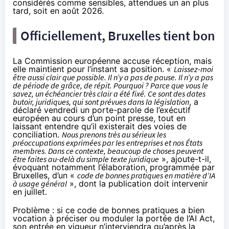
considérés comme sensibles, attendues un an plus
tard, soit en août 2026.
Officiellement, Bruxelles tient bon
La Commission européenne accuse réception, mais
elle maintient pour l’instant sa position. «
Laissez-moi
être aussi clair que possible. Il n’y a pas de pause. Il n’y a pas
de période de grâce, de répit. Pourquoi ? Parce que vous le
savez, un échéancier très clair a été fixé. Ce sont des dates
butoir, juridiques, qui sont prévues dans la législation
, a
déclaré
vendredi un porte-parole de l’exécutif
européen au cours d’un point presse, tout en
laissant entendre qu’il existerait des voies de
conciliation.
Nous prenons très au sérieux les
préoccupations exprimées par les entreprises et nos États
membres. Dans ce contexte, beaucoup de choses peuvent
être faites au-delà du simple texte juridique
», ajoute-t-il,
évoquant notamment l’élaboration,
programmée
par
Bruxelles, d’un «
code de bonnes pratiques en matière d’IA
à usage général
», dont la publication doit intervenir
en juillet.
Problème : si ce code de bonnes pratiques a bien
vocation à préciser ou moduler la portée de l’AI Act,
son entrée en vigueur n’interviendra qu’après la