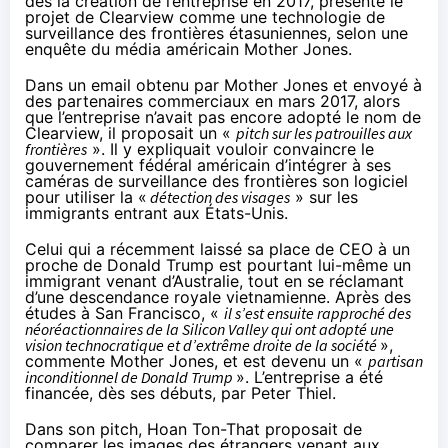
dès la création de l’entreprise en 2017, présenté le
projet de Clearview comme une technologie de
surveillance des frontières étasuniennes, selon une
enquête du média américain
Mother Jones
.
Dans un email obtenu par Mother Jones et envoyé à
des partenaires commerciaux en mars 2017, alors
que l’entreprise n’avait pas encore adopté le nom de
Clearview, il proposait un «
pitch sur les patrouilles aux
frontières
». Il y expliquait vouloir convaincre le
gouvernement fédéral américain d’intégrer à ses
caméras de surveillance des frontières son logiciel
pour utiliser la «
détection des visages
» sur les
immigrants entrant aux États-Unis.
Celui qui a récemment
laissé
sa place de CEO à un
proche de Donald Trump est pourtant lui-même un
immigrant venant d’Australie, tout en se
réclamant
d’une descendance royale vietnamienne. Après des
études à San Francisco, «
il s’est ensuite rapproché des
néoréactionnaires de la Silicon Valley qui ont adopté une
vision technocratique et d’extrême droite de la société
»,
commente Mother Jones, et est devenu un «
partisan
inconditionnel de Donald Trump
». L’entreprise a été
financée
, dès ses débuts, par Peter Thiel.
Dans son pitch, Hoan Ton-That proposait de
comparer les images des étrangers venant aux