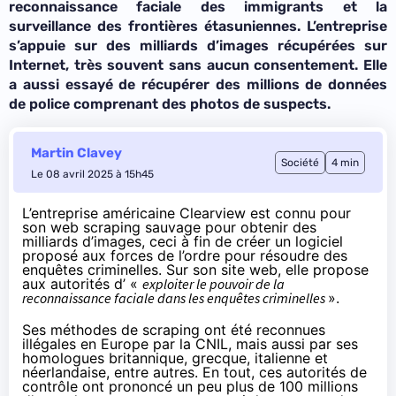
reconnaissance faciale des immigrants et la
surveillance des frontières étasuniennes. L’entreprise
s’appuie sur des milliards d’images récupérées sur
Internet, très souvent sans aucun consentement. Elle
a aussi essayé de récupérer des millions de données
de police comprenant des photos de suspects.
Martin Clavey
Société
4 min
Le 08 avril 2025 à 15h45
L’entreprise américaine Clearview est connu pour
son web scraping sauvage pour obtenir des
milliards d’images, ceci à fin de créer un logiciel
proposé aux forces de l’ordre pour résoudre des
enquêtes criminelles. Sur son site web, elle
propose
aux autorités d’ «
exploiter le pouvoir de la
reconnaissance faciale dans les enquêtes criminelles
».
Ses méthodes de scraping ont été reconnues
illégales en Europe par la
CNIL
, mais aussi par ses
homologues
britannique
,
grecque
,
italienne
et
néerlandaise
,
entre autres
. En tout, ces autorités de
contrôle ont prononcé un peu plus de 100 millions