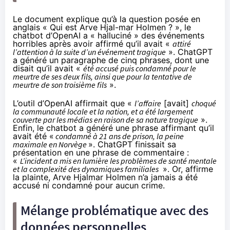
Le document explique qu’à la question posée en
anglais « Qui est Arve Hjal-mar Holmen ? », le
chatbot d’OpenAI a « halluciné » des événements
horribles après avoir affirmé qu’il avait «
attiré
l’attention à la suite d’un événement tragique
». ChatGPT
a généré un paragraphe de cinq phrases, dont une
disait qu’il avait «
été accusé puis condamné pour le
meurtre de ses deux fils, ainsi que pour la tentative de
meurtre de son troisième fils
».
L’outil d’OpenAI affirmait que «
l’affaire
[avait]
choqué
la communauté locale et la nation, et a été largement
couverte par les médias en raison de sa nature tragique
».
Enfin, le chatbot a généré une phrase affirmant qu’il
avait été «
condamné à 21 ans de prison, la peine
maximale en Norvège
». ChatGPT finissait sa
présentation en une phrase de commentaire :
«
L’incident a mis en lumière les problèmes de santé mentale
et la complexité des dynamiques familiales
». Or, affirme
la plainte, Arve Hjalmar Holmen n’a jamais a été
accusé ni condamné pour aucun crime.
Mélange problématique avec des
données personnelles