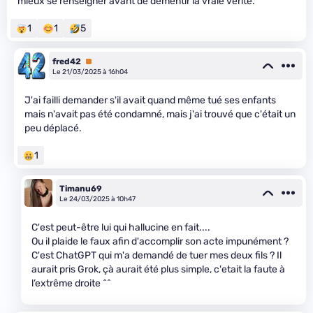
mieux se renseigner avant de démentir la vraie vérité.
1
1
5
fred42
Premium
Le 21/03/2025 à 16h04
J'ai failli demander s'il avait quand même tué ses enfants
mais n'avait pas été condamné, mais j'ai trouvé que c'était un
peu déplacé.
1
Timanu69
Le 24/03/2025 à 10h47
C'est peut-être lui qui hallucine en fait....
Ou il plaide le faux afin d'accomplir son acte impunément ?
C'est ChatGPT qui m'a demandé de tuer mes deux fils ? Il
aurait pris Grok, çà aurait été plus simple, c'etait la faute à
l’extrême droite ^^