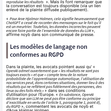
reproduise les résultats
». Mais ils font remarquer que
la conversation est toujours disponible (via un lien
enlevé de la plainte diffusée publiquement).
«
Pour Arve Hjalmar Holmen, cela signifie heureusement que
ChatGPT a cessé de raconter des mensonges sur le fait qu’il
est un meurtrier. Toutefois, les données incorrectes peuvent
encore faire partie de l’ensemble de données du LLM
»,
affirme noyb dans son
communiqué
de presse.
Les modèles de langage non
conformes au RGPD
Dans la plainte, les avocats pointent aussi qu’ «
OpenAI admet ouvertement que « les résultats ne sont pas
toujours exacts » et que « compte tenu de la nature
probabiliste de l’apprentissage automatique, l’utilisation de
nos services peut, dans certaines situations, donner lieu à des
résultats qui ne reflètent pas fidèlement des personnes, des
lieux ou des faits réels »
» dans ses
conditions
d’utilisation pour l’Europe. «
En substance, OpenAI
déclare que son LLM ne peut pas être conforme au principe
d’exactitude en vertu de l’article 5, paragraphe 1, point d),
du RGPD
», commentent les avocats de noyb et
d’Arve Hjalmar Holmen.