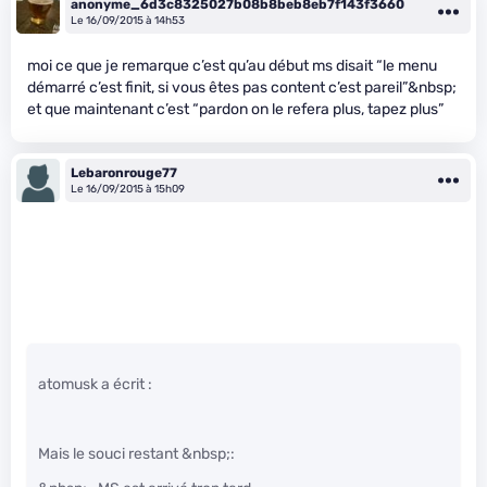
anonyme_6d3c8325027b08b8beb8eb7f143f3660
Le 16/09/2015 à 14h53
moi ce que je remarque c’est qu’au début ms disait “le menu
démarré c’est finit, si vous êtes pas content c’est pareil”&nbsp;
et que maintenant c’est “pardon on le refera plus, tapez plus”
Lebaronrouge77
Le 16/09/2015 à 15h09
atomusk a écrit :
Mais le souci restant &nbsp;: