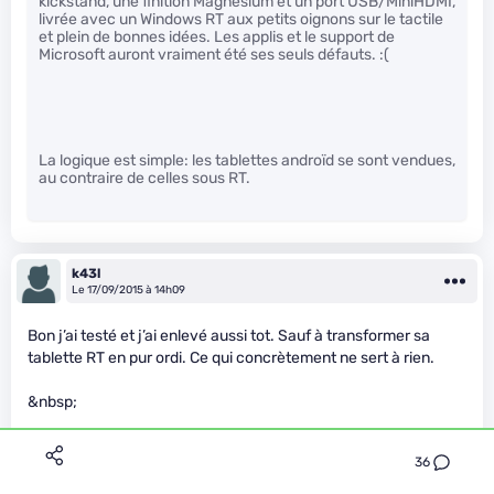
kickstand, une finition Magnésium et un port USB/MiniHDMI,
livrée avec un Windows RT aux petits oignons sur le tactile
et plein de bonnes idées. Les applis et le support de
Microsoft auront vraiment été ses seuls défauts. :(
La logique est simple: les tablettes androïd se sont vendues,
au contraire de celles sous RT.
k43l
Le 17/09/2015 à 14h09
Bon j’ai testé et j’ai enlevé aussi tot. Sauf à transformer sa
tablette RT en pur ordi. Ce qui concrètement ne sert à rien.
&nbsp;
Tout comme à l’époque du lumia 800, je passerai par le
36
renouvellement d’un produit notamment surface 4 Pro.