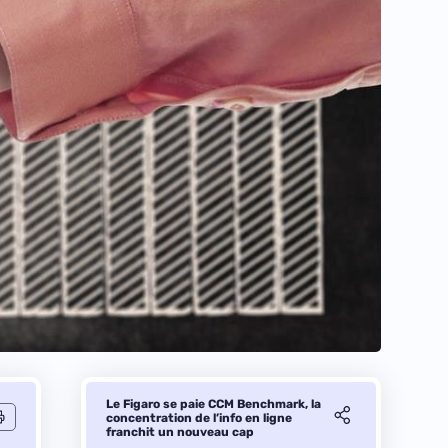
Le Figaro se paie CCM Benchmark, la
concentration de l’info en ligne
franchit un nouveau cap