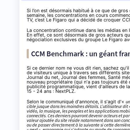
Si l’on est désormais habitué à ce que de gro
semaine, les concentrations en cours commenc
TV, c’est Le Figaro qui a décidé de croquer C
La concentration continue dans les médias en l
En effet, ce sont désormais de gros acteurs q
négociation exclusives du groupe Le Figaro 
CCM Benchmark : un géant fra
Si ce dernier nom ne vous dit rien, sachez qu'i
de visiteurs unique à travers ses différents si
Journal du net, Journal des femmes, Santé méd
nouveau propriétaire (
qui n'a pas toujours été 
publicité programmatique, vient d'ailleurs de 
15 - 24 ans : NextPLZ.
Selon le communiqué d'annonce, il s'agit d'«
un
cible jusque dans les moindres détails. L’utilisateur di
vidéo, la musique, les peoples et les applications mobil
connectés. Ces derniers pourront devenir acteurs et par
valeur ajoutée du site réside notamment dans son conce
ou de passer directement à la suivante si cette dernière n
« next », ergonomie qui s’adapte au mode de consommat