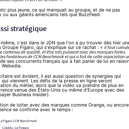
ic plus jeune, ce qui manquait au groupe, et de ne pas
y ou aux géants américains tels que BuzzFeed.
ussi stratégique
i-même, c'est
dans le JDN
que l'on a pu trouver dès hier un
u Groupe Figaro, qui s'explique sur ce rachat : «
Il faut cumul
 de contenus de qualité, et être très puissant avec des marques fortes.
les fondateurs de CCM Benchmark et qui a fait de cette association u
de ses concurrents français qui a fait parler de lui en raiso
, Webedia.
citaire est évident, il est aussi question de synergies qui
qui viennent. Les défis de la presse en ligne seront
ation du métier, alors que la vidéo va prendre de plus en
currence venue des États-Unis ou même d'Europe avec des
payer Business Insider
).
ition de lutter avec des marques comme
Orange
, ou encore
ience se confirme avec le temps :
Crédits :
Le Firgaro