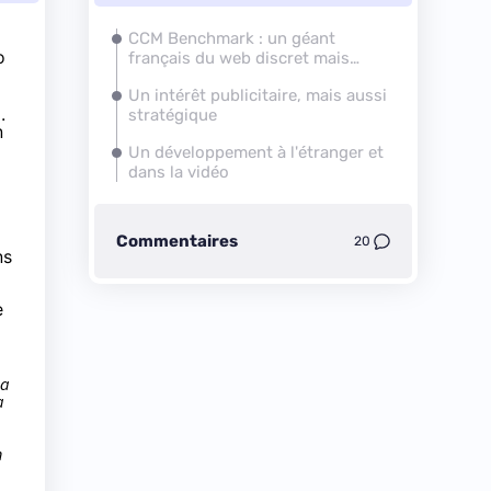
CCM Benchmark : un géant
o
français du web discret mais
omniprésent
Un intérêt publicitaire, mais aussi
.
stratégique
n
Un développement à l'étranger et
dans la vidéo
Commentaires
20
ns
e
sa
a
n