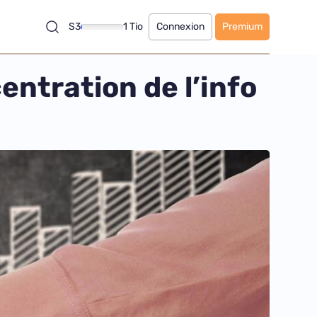
S3
1 Tio
Connexion
Premium
ntration de l’info