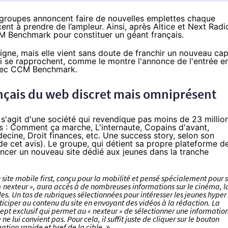
s groupes annoncent faire de nouvelles emplettes chaque
ent à prendre de l’ampleur.
Ainsi, après Altice et Next Radi
CM Benchmark pour constituer un géant français.
igne, mais elle vient sans doute de franchir un nouveau cap
ui se rapprochent, comme le montre l'annonce de l'entrée e
avec CCM Benchmark.
nçais du web discret mais omniprésent
l s'agit d'une société qui revendique pas moins de 23 millio
tes : Comment ça marche, L'internaute, Copains d'avant,
ecine, Droit finances, etc.
Une success story
, selon son
de cet avis
). Le groupe, qui détient sa propre plateforme d
lancer un nouveau site dédié aux jeunes dans la tranche
 site mobile first, conçu pour la mobilité et pensé spécialement pour 
t « nexteur », aura accès à de nombreuses informations sur le
cinéma
, l
es. Un tas de rubriques sélectionnées pour intéresser les jeunes hyper
ticiper au contenu du site en envoyant des vidéos à la rédaction. La
pt exclusif qui permet au « nexteur » de sélectionner une informatio
e lui convient pas. Pour cela, il suffit juste de cliquer sur le bouton
ion rapide et bref de la cible.
»