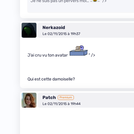
Je ne suis pas un pervers moi…
" />
Nerkazoid
Le 02/11/2015 à 19h37
J’ai cru vu ton avatar
" />
Qui est cette damoiselle?
Patch
Premium
Le 02/11/2015 à 19h44