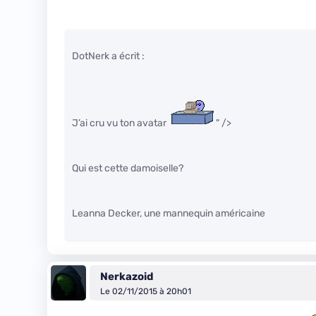
DotNerk a écrit :
J’ai cru vu ton avatar
" />
Qui est cette damoiselle?
Leanna Decker, une mannequin américaine
Nerkazoid
Le 02/11/2015 à 20h01