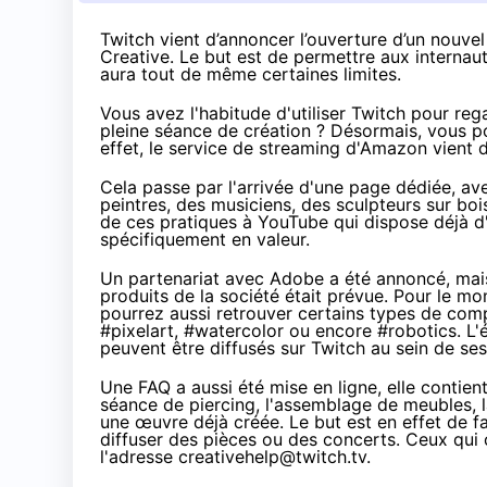
Twitch vient d’annoncer l’ouverture d’un nouvel
Creative. Le but est de permettre aux internaut
aura tout de même certaines limites.
Vous avez l'habitude d'utiliser Twitch pour re
pleine séance de création ? Désormais, vous pou
effet, le service de streaming d'
Amazon
vient 
Cela passe par l'arrivée
d'une page dédiée
, av
peintres, des musiciens, des sculpteurs sur boi
de ces pratiques à YouTube qui dispose déjà d'
spécifiquement en valeur.
Un partenariat avec Adobe a été annoncé, mais 
produits de la société était prévue. Pour le m
pourrez aussi retrouver certains types de co
#pixelart
,
#watercolor
ou encore
#robotics
. L
peuvent être diffusés sur Twitch au sein de se
Une
FAQ
a aussi été mise en ligne, elle contie
séance de piercing, l'assemblage de meubles, la
une œuvre déjà créée. Le but est en effet de fa
diffuser des pièces ou des concerts. Ceux qui
l'adresse
creativehelp@twitch.tv
.