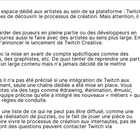
 espace dédié aux artistes au sein de sa plateforme : Twitc
es de découvrir le processus de création. Mais attention, il
garder des joueurs en pleine partie ou des développeurs en
rrez aussi le faire avec des artistes au sens plus large. E
d'annoncer le lancement de Twitch Creative.
ec la mise en avant de compte spécifiques comme des
s, des graphistes, etc. De quoi tenter de reprendre une part
un large contenu mais n'a jamais décidé de le mettre
il n'a pas été précisé si une intégration de Twitch aux
oment, seule
une chaîne dédiée
a été mise en place. Vous
mptes via des tags comme
#drawing
,
#animation
,
#music
,
'équipe précise qu'elle a intégré les nouveaux « métiers » qu
s
règles de conduite
.
nt une liste de ce qui ne peut pas être diffusé, comme une
 réalisation de puzzles, ou le fait de jouer une pièce ou
ire vivre le processus de création aux internautes, pas de
 ont des questions peuvent contacter Twitch via