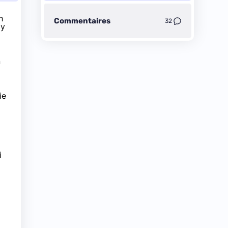
h
Commentaires
32
 y
n
ie
i