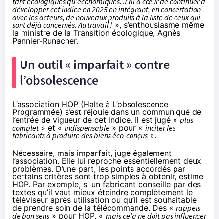
tant écologiques qu’économiques. J’ai à cœur de continuer à
développer cet indice en 2025 en intégrant, en concertation
avec les acteurs, de nouveaux produits à la liste de ceux qui
sont déjà concernés. Au travail !
», s’enthousiasme même
la ministre de la Transition écologique, Agnès
Pannier-Runacher.
Un outil « imparfait » contre
l’obsolescence
L’association HOP (Halte à L’obsolescence
Programmée) s’est réjouie
dans un communiqué
de
l’entrée de vigueur de cet indice. Il est jugé «
plus
complet
» et «
indispensable
» pour «
inciter les
fabricants à produire des biens éco-conçus
».
Nécessaire, mais imparfait, juge également
l’association. Elle lui reproche essentiellement deux
problèmes. D’une part, les points accordés par
certains critères sont trop simples à obtenir, estime
HOP. Par exemple, si un fabricant conseille par des
textes qu’il vaut mieux éteindre complètement le
téléviseur après utilisation ou qu’il est souhaitable
de prendre soin de la télécommande. Des «
rappels
de bon sens
» pour HOP, «
mais cela ne doit pas influencer