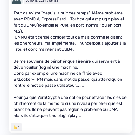
Le 10/12/2024 à 06h33
Tout ça existe "depuis la nuit des temps". Même problème
avec PCMCIA, ExpressCard... Tout ce qui est plug n play et
fait du DMA (exemple le PCIe, en port "normal" ou en port
M.2).
IOMMU était censé corriger tout ça mais comme le disent
les chercheurs, mal implémenté. Thunderbolt à ajouter à la
liste, et donc maintenant USB4.
Je me souviens de périphérique Firewire qui servaient à
déverrouiller (log in) une machine.
Donc par exemple, une machine chiffrée avec
BitLocker+TPM mais sans mot de passe, qui attend qu'on
rentre le mot de passe utilisateur.......
Pour ça que VeraCrypt a une option pour effacer les clés de
chiffrement de la mémoire si une niveau périphérique est
branché. Ils ne peuvent pas régler le problème du DMA,
alors ils s'attaquent au plug'n'play...
1