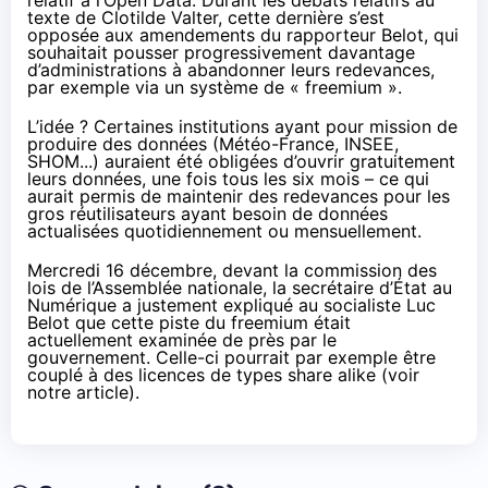
relatif à l’Open Data. Durant les débats relatifs au
texte de Clotilde Valter, cette dernière s’est
opposée aux amendements du rapporteur Belot, qui
souhaitait pousser progressivement davantage
d’administrations à abandonner leurs redevances,
par exemple via un système de « freemium ».
L’idée ? Certaines institutions ayant pour mission de
produire des données (Météo-France, INSEE,
SHOM...) auraient été obligées d’ouvrir gratuitement
leurs données, une fois tous les six mois – ce qui
aurait permis de maintenir des redevances pour les
gros réutilisateurs ayant besoin de données
actualisées quotidiennement ou mensuellement.
Mercredi 16 décembre, devant la commission des
lois de l’Assemblée nationale, la secrétaire d’État au
Numérique a justement expliqué au socialiste Luc
Belot que cette piste du freemium était
actuellement examinée de près par le
gouvernement. Celle-ci pourrait par exemple être
couplé à des licences de types share alike (
voir
notre article
).