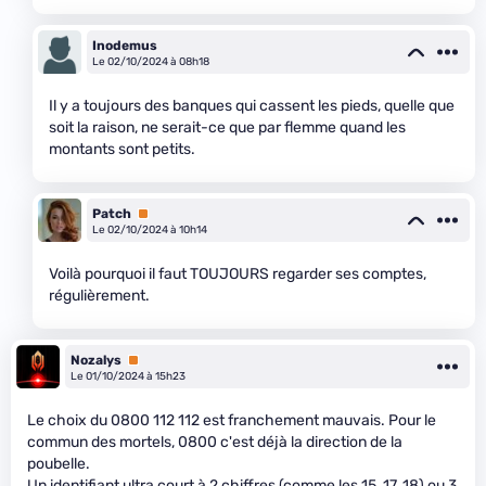
Inodemus
Le 02/10/2024 à 08h18
Il y a toujours des banques qui cassent les pieds, quelle que
soit la raison, ne serait-ce que par flemme quand les
montants sont petits.
Patch
Premium
Le 02/10/2024 à 10h14
Voilà pourquoi il faut TOUJOURS regarder ses comptes,
régulièrement.
Nozalys
Premium
Le 01/10/2024 à 15h23
Le choix du 0800 112 112 est franchement mauvais. Pour le
commun des mortels, 0800 c'est déjà la direction de la
poubelle.
Un identifiant ultra court à 2 chiffres (comme les 15, 17, 18) ou 3