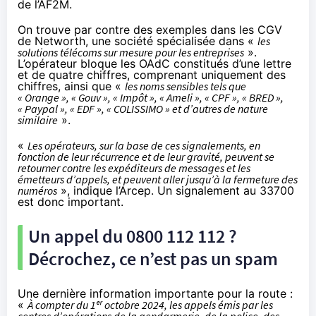
de l’AF2M.
On trouve par contre des exemples dans les
CGV
de Networth
, une société spécialisée dans «
les
solutions télécoms sur mesure pour les entreprises
».
L’opérateur bloque les OAdC constitués d’une lettre
et de quatre chiffres, comprenant uniquement des
chiffres, ainsi que «
les noms sensibles tels que
« Orange », « Gouv », « Impôt », « Ameli », « CPF », « BRED »,
« Paypal », « EDF », « COLISSIMO » et d’autres de nature
similaire
».
«
Les opérateurs, sur la base de ces signalements, en
fonction de leur récurrence et de leur gravité, peuvent se
retourner contre les expéditeurs de messages et les
émetteurs d’appels, et peuvent aller jusqu’à la fermeture des
numéros
»,
indique l’Arcep
. Un signalement au 33700
est donc important.
Un appel du 0800 112 112 ?
Décrochez, ce n’est pas un spam
Une
dernière information importante pour la route
:
«
À compter du 1ᵉʳ octobre 2024, les appels émis par les