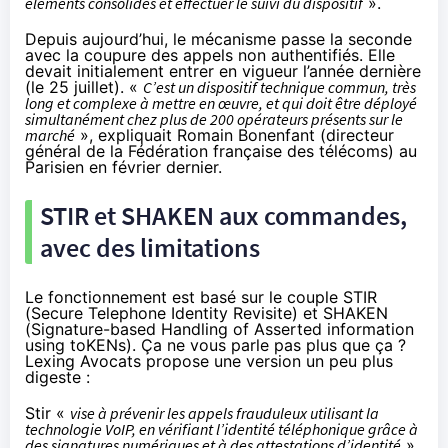
éléments consolidés et effectuer le suivi du dispositif
».
Depuis aujourd’hui, le mécanisme passe la seconde
avec la coupure des appels non authentifiés. Elle
devait initialement entrer en vigueur l’année dernière
(le 25 juillet). «
C’est un dispositif technique commun, très
long et complexe à mettre en œuvre, et qui doit être déployé
simultanément chez plus de 200 opérateurs présents sur le
marché
», expliquait Romain Bonenfant (directeur
général de la Fédération française des télécoms)
au
Parisien en février dernier
.
STIR et SHAKEN aux commandes,
avec des limitations
Le fonctionnement est basé sur le couple STIR
(Secure Telephone Identity Revisite) et SHAKEN
(Signature-based Handling of Asserted information
using toKENs). Ça ne vous parle pas plus que ça ?
Lexing Avocats
propose une version un peu plus
digeste :
Stir «
vise à prévenir les appels frauduleux utilisant la
technologie VoIP, en vérifiant l’identité téléphonique grâce à
des signatures numériques et à des attestations d’identité
».