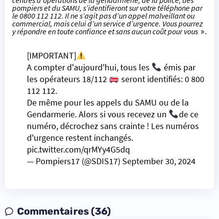
centres d’opérations de la gendarmerie, de la police, des
pompiers et du SAMU, s’identifieront sur votre téléphone par
le 0800 112 112. Il ne s’agit pas d’un appel malveillant ou
commercial, mais celui d’un service d’urgence. Vous pourrez
y répondre en toute confiance et sans aucun coût pour vous
».
[IMPORTANT]
A compter d'aujourd'hui, tous les
émis par
les opérateurs 18/112
seront identifiés: 0 800
112 112.
De même pour les appels du SAMU ou de la
Gendarmerie. Alors si vous recevez un
de ce
numéro, décrochez sans crainte ! Les numéros
d'urgence restent inchangés.
pic.twitter.com/qrMYy4G5dq
— Pompiers17 (@SDIS17)
September 30, 2024
Commentaires (36)