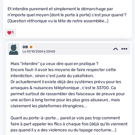
Et interdire purement et simplement le démarchage par
n’importe quel moyen (dont le porte à porte) c’est pour quand ?
(Question réthorique vu la tête de notre assemblée…)
1
OB
Premium
Le 01/10/2024 à 22h03
Mais "interdire" ça veux dire quoi en pratique ?
Encore faut-il avoir les moyens de faire respecter cette
interdiction , sinon c'est juste du yakafokon.
Or actuellement il existe déjà des systèmes prévu pour les
arnaques & nuisances téléphonique , c'est le 33700. Ca
permet surtout de rassembler des faisceaux de preuve pour
une action à long terme pour les plus gros abuseurs , mais
clairement les plateformes étrangères...
Quant au porte-à-porte... pareil je vois pas trop comment
faire à part appeler les flics à chaque fois (déjà qu'ils viennent
pas quand il y a des violences ou du tapage nocturne...)