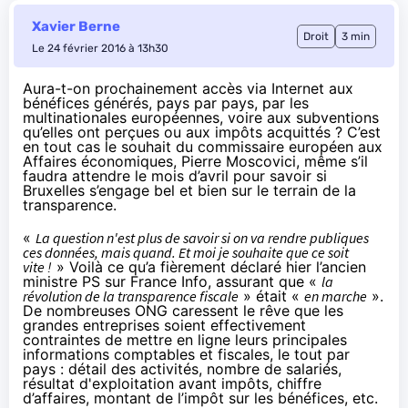
Xavier Berne
Droit
3 min
Le 24 février 2016 à 13h30
Aura-t-on prochainement accès via Internet aux
bénéfices générés, pays par pays, par les
multinationales européennes, voire aux subventions
qu’elles ont perçues ou aux impôts acquittés ? C’est
en tout cas le souhait du commissaire européen aux
Affaires économiques, Pierre Moscovici, même s’il
faudra attendre le mois d’avril pour savoir si
Bruxelles s’engage bel et bien sur le terrain de la
transparence.
«
La question n'est plus de savoir si on va rendre publiques
ces données, mais quand. Et moi je souhaite que ce soit
vite !
» Voilà ce qu’a fièrement déclaré hier l’ancien
ministre PS sur
France Info
, assurant que «
la
révolution de la transparence fiscale
» était «
en marche
».
De nombreuses ONG caressent le rêve que les
grandes entreprises soient effectivement
contraintes de mettre en ligne leurs principales
informations comptables et fiscales, le tout par
pays : détail des activités, nombre de salariés,
résultat d'exploitation avant impôts, chiffre
d’affaires, montant de l’impôt sur les bénéfices, etc.