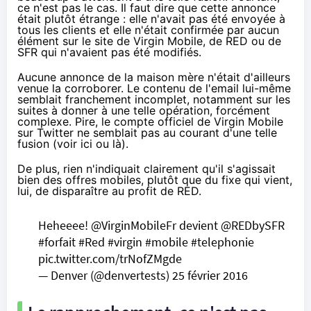
ce n'est pas le cas. Il faut dire que cette annonce
était plutôt étrange : elle n'avait pas été envoyée à
tous les clients et elle n'était confirmée par aucun
élément sur le site de
Virgin Mobile
, de
RED
ou de
SFR
qui n'avaient pas été modifiés.
Aucune annonce de la maison mère n'était d'ailleurs
venue la corroborer. Le contenu de l'email lui-même
semblait franchement incomplet, notamment sur les
suites à donner à une telle opération, forcément
complexe. Pire, le compte officiel de
Virgin Mobile
sur Twitter ne semblait pas au courant d'une telle
fusion (voir
ici
ou
là
).
De plus, rien n'indiquait clairement qu'il s'agissait
bien des offres mobiles, plutôt que du fixe qui vient,
lui,
de disparaître au profit de RED
.
Heheeee!
@VirginMobileFr
devient
@REDbySFR
#forfait
#Red
#virgin
#mobile
#telephonie
pic.twitter.com/trNofZMgde
— Denver (@denvertests)
25 février 2016