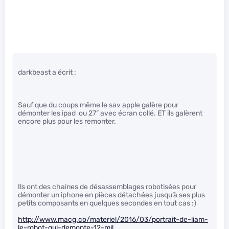
darkbeast a écrit :
Sauf que du coups même le sav apple galère pour
démonter les ipad ou 27” avec écran collé. ET ils galèrent
encore plus pour les remonter.
Ils ont des chaines de désassemblages robotisées pour
démonter un iphone en pièces détachées jusqu’à ses plus
petits composants en quelques secondes en tout cas :)
http://www.macg.co/materiel/2016/03/portrait-de-liam-
le-robot-qui-demonte-12-mil…