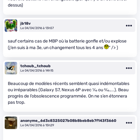
dessus)
jb18v
Le 04/04/2016 à 13h57
sauf certains cas de MBP où la batterie gonfle et/ou explose
(j’en suis à ma 3e, un changement tous les 4 ans
" /> )
tchoub_tchoub
Le 04/04/2016 à 14h15
Beaucoup de modèles récents semblent quasi indémontables
ou irréparables (Galaxy S7, Nexus 6P avec
1
⁄
10
ou
2
⁄
10
…..). Beau
progrès de l’obsolescence programmée. On ne s’en étonnera
pas trop.
anonyme_6d3c8325027b08b8beb8eb7f143f3660
Le 04/04/2016 à 15h29