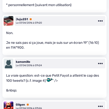
* personnellement (suivant mon utilisation)
Juju251
Premium
Le 07/04/2016 à 07h20
Non.
Je ne sais pas si ça joue, mais je suis sur un écran 19” (16:10)
en 114*900.
kamomille
Le 07/04/2016 à 07h24
La vraie question: est-ce que Petit Fayot a atteint le cap des
100 tweets? (c.f. image 4)
" />
&nbsp;
Gilgen
Premium
Le 07/04/2016 à 07h26