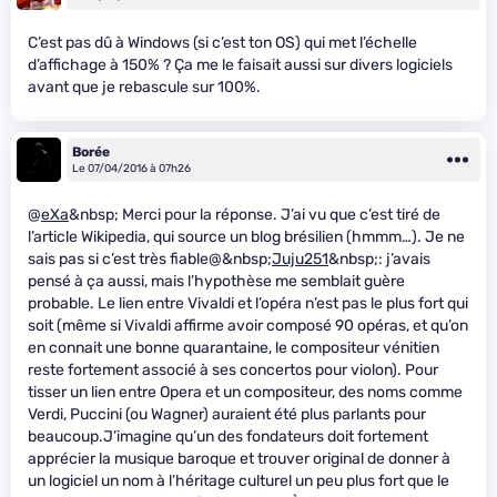
C’est pas dû à Windows (si c’est ton OS) qui met l’échelle
d’affichage à 150% ? Ça me le faisait aussi sur divers logiciels
avant que je rebascule sur 100%.
Borée
Le 07/04/2016 à 07h26
@
eXa
&nbsp; Merci pour la réponse. J’ai vu que c’est tiré de
l’article Wikipedia, qui source un blog brésilien (hmmm…). Je ne
sais pas si c’est très fiable@&nbsp;
Juju251
&nbsp;: j’avais
pensé à ça aussi, mais l’hypothèse me semblait guère
probable. Le lien entre Vivaldi et l’opéra n’est pas le plus fort qui
soit (même si Vivaldi affirme avoir composé 90 opéras, et qu’on
en connait une bonne quarantaine, le compositeur vénitien
reste fortement associé à ses concertos pour violon). Pour
tisser un lien entre Opera et un compositeur, des noms comme
Verdi, Puccini (ou Wagner) auraient été plus parlants pour
beaucoup.J’imagine qu’un des fondateurs doit fortement
apprécier la musique baroque et trouver original de donner à
un logiciel un nom à l’héritage culturel un peu plus fort que le