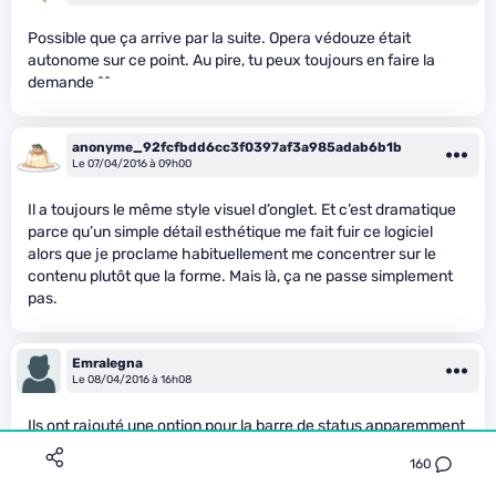
Possible que ça arrive par la suite. Opera védouze était
autonome sur ce point. Au pire, tu peux toujours en faire la
demande ^^
anonyme_92fcfbdd6cc3f0397af3a985adab6b1b
Le 07/04/2016 à 09h00
Il a toujours le même style visuel d’onglet. Et c’est dramatique
parce qu’un simple détail esthétique me fait fuir ce logiciel
alors que je proclame habituellement me concentrer sur le
contenu plutôt que la forme. Mais là, ça ne passe simplement
pas.
Emralegna
Le 08/04/2016 à 16h08
Ils ont rajouté une option pour la barre de status apparemment
; bonne nouvelle.
160