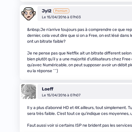
Jyl2
Premium
Le 15/04/2016 à 07h03
&nbsp;Je n’arrive toujours pas à comprendre ce que repré
dernier, cela veut dire que si on a Free, on est lésé dans
ont un bitrate faible?
Je ne pense pas que Netflix ait un bitrate different sel
bien plutôt qu’il y a une majorité d’utilisateurs chez Fre
qu’avec Numéricable, on peut supposer avoir un débit plu
eu la réponse ^^)
Loeff
Le 15/04/2016 à 07h07
Il y a plus d’abonné HD et 4K ailleurs, tout simplement. T
sera très faible. C’est tout ce qu’indique ces moyennes,
Faut aussi voir si certains ISP ne brident pas les services