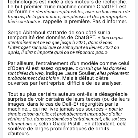
technologies est
mêlé à des moteurs de recherche
.
Le but premier d’une machine comme ChatGPT est
de fournir «
des réponses plausibles, avec un bon niveau de
français, de la grammaire, des phrases et des paragraphes
bien construits
», rappelle la première. Pas d'informer.
Serge Abiteboul s’attarde de son côté sur la
temporalité des données de ChatGPT. «
Son corpus
d’entraînement ne va que jusqu’à 2021, donc si vous
l’interrogez sur quoi que ce soit ayant eu lieu en 2022 ou
après, il dira n’importe quoi ou ne répondra pas.
»
Par ailleurs, l’entraînement d’un modèle comme celui
d’Open AI est assez opaque. «
On sait que les données
sont tirées du web,
indique Laure Soulier
, elles présentent
probablement des biais
». Mais à défaut d’être
ouvertes par l’entreprise, difficile de les analyser.
Tout au plus certains auteurs ont-ils la désagréable
surprise de voir certains de leurs textes (ou de leurs
images, dans le cas de Dall-E)
régurgités
par la
machine… qui ne livre jamais ses sources «
pour la
simple raison qu’elle est probablement incapable d’aller
vérifier d’où, dans ses données d’entraînement, elle sort ses
affirmations
», selon Giada Pistilli. En attendant, cela
soulève de
larges problématiques
de
droits
d’auteurs
.