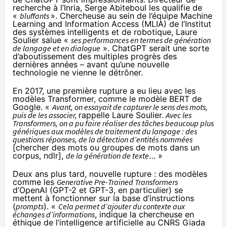
recherche à l’Inria, Serge Abiteboul les qualifie de
«
bluffants
». Chercheuse au sein de l’équipe Machine
Learning and Information Access (MLIA) de l’Institut
des systèmes intelligents et de robotique, Laure
Soulier salue «
ses performances en termes de génération
de langage et en dialogue
». ChatGPT serait une sorte
d’aboutissement des multiples progrès des
dernières années – avant qu’une nouvelle
technologie ne vienne le détrôner.
En 2017, une première rupture a eu lieu avec les
modèles
Transformer
, comme le modèle BERT de
Google. «
Avant, on essayait de capturer le sens des mots,
puis de les associer,
rappelle Laure Soulier
. Avec les
Transformers, on a pu faire réaliser des tâches beaucoup plus
génériques aux modèles de traitement du langage : des
questions réponses, de la détection d’entités nommées
[
chercher des mots ou groupes de mots dans un
corpus
, ndlr],
de la génération de texte
… »
Deux ans plus tard, nouvelle rupture : des modèles
comme les
Generative Pre-Trained Transformers
d’OpenAI (GPT-2 et GPT-3, en particulier) se
mettent à fonctionner sur la base d’instructions
(
prompts
). «
Cela permet d’ajouter du contexte aux
échanges d’informations
, indique la chercheuse en
éthique de l’intelligence artificielle au CNRS Giada