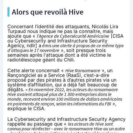
Alors que revoilà Hive
Concernant l’identité des attaquants, Nicolás Lira
Turpaud nous indique ne pas la connaitre, mais
ajoute que «
l'Agence de Cybersécurité Américaine
[CISA
ou Cybersecurity and Infrastructure Security
Agency, ndlr] a
émis
une alerte
à propos de ce même type
d'attaques le 17 novembre
», soit presque trois
semaines après l'attaque dont a été victime le
radiotélescope géant du Chili.
Cette alerte concernait «
Hive Ransomware
», un
Rançongiciel as a Service (RaaS), c’est-a-dire
proposé par des pirates à d’autres pirates via un
système d’affiliation, qui a déjà fait beaucoup de
dégâts.
« En novembre 2022, les acteurs du ransomware
Hive avaient attaqué plus de 1 300 entreprises dans le
monde, recevant environ 100 millions de dollars américains
en paiements de rançon, selon les informations du FBI
»,
explique le CISA.
La Cybersecurity and Infrastructure Security Agency
rappelle au passage que «
les acteurs de Hive sont
connus pour réinfecter – avec le ransomware Hive ou un autre