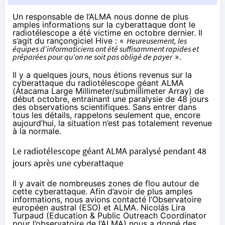
Un responsable de l’ALMA nous donne de plus
amples informations sur la cyberattaque dont le
radiotélescope a été victime en octobre dernier. Il
s’agit du rançongiciel Hive : «
Heureusement, les
équipes d’informaticiens ont été suffisamment rapides et
préparées pour qu’on ne soit pas obligé de payer
».
Il y a quelques jours, nous étions revenus sur la
cyberattaque du radiotélescope géant ALMA
(Atacama Large Millimeter/submillimeter Array) de
début octobre, entrainant une paralysie de 48 jours
des observations scientifiques. Sans entrer dans
tous les détails, rappelons seulement que, encore
aujourd’hui, la situation n’est pas totalement revenue
à la normale.
Le radiotélescope géant ALMA paralysé pendant 48
jours après une cyberattaque
Il y avait de nombreuses zones de flou autour de
cette cyberattaque. Afin d’avoir de plus amples
informations, nous avions contacté l’Observatoire
européen austral (ESO) et ALMA. Nicolás Lira
Turpaud (Education & Public Outreach Coordinator
pour l’observatoire de l’ALMA) nous a donné des