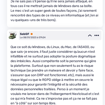
Je ne sais pas s’il pense qu’il ne sera jamais attaqué, en
tous cas il ne mettrait jamais de Windows dans sa boîte.
Le mec c’est un super geek de toutes façons, j’ai rarement
rencontré des types de ce niveau en informatique (et j’en ai
vu quelques-uns de très bons).
SebGF
Premium
Le 08/01/2023 à 07h24
Que ce soit du Windows, du Linux, du Mac, de l’AS400, ou
que sais-je encore, il faut juste considérer qu’aucun n’est
infaillible et ne surtout pas adopter la posture dogmatique
des imbéciles. Aussi compétente soit la personne qui gère
la plateforme. Surtout que non seulement tu as le risque
technique (se prendre un malware et devoir y faire face,
s’assurer que son DRP est fonctionnel, etc), mais aussi le
risque légal vu que le RGPD oblige à mettre en oeuvre le
nécessaire pour garantir l’intégrité et la sécurité des
données personnelles traitées. Perso à un moment je
voulais me lancer dans de l’hébergement Nextcloud et c’est
ce qui m’a freiné. Ca ne s’improvise pas et ça ne se fait pas
en “à côté” sur son temps libre.