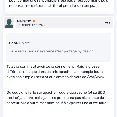
pour vérifier si le rançongiciel n’est pas à l’état dormant, puis
reconstruire le réseau. Là, il faut prendre son temps.
fofo9012
Premium
Le 08/01/2023 à 09h07
SebGF
a dit:
Je le redis : aucun système n’est protégé by design.
Tu as raison il faut avoir ce raisonnement ! Mais la grosse
différence est que dans un *nix apache par exemple tourne
avec son simple user a aucun droit en dehors de /var/www …
Du coup une faille sur apache n’ouvre qu’apache (et sa BDD) :
c’est déjà grave mais ça ne se propagera pas ni au reste du
serveur, ni à d’autre machine, sauf à exploiter une autre faille.