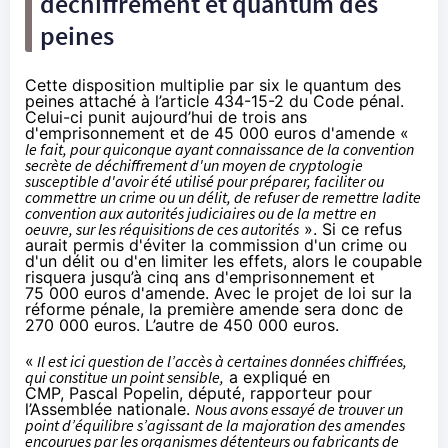
déchiffrement et quantum des
peines
Cette disposition multiplie par six le quantum des
peines attaché à
l’article 434-15-2 du Code pénal
.
Celui-ci punit aujourd’hui de trois ans
d'emprisonnement et de 45 000 euros d'amende «
le fait, pour quiconque ayant connaissance de la convention
secrète de déchiffrement d'un moyen de cryptologie
susceptible d'avoir été utilisé pour préparer, faciliter ou
commettre un crime ou un délit, de refuser de remettre ladite
convention aux autorités judiciaires ou de la mettre en
oeuvre, sur les réquisitions de ces autorités
». Si ce refus
aurait permis d'éviter la commission d'un crime ou
d'un délit ou d'en limiter les effets, alors le coupable
risquera jusqu’à cinq ans d'emprisonnement et
75 000 euros d'amende. Avec le projet de loi sur la
réforme pénale, la première amende sera donc de
270 000 euros. L’autre de 450 000 euros.
«
Il est ici question de l’accès à certaines données chiffrées,
qui constitue un point sensible,
a expliqué en
CMP, Pascal Popelin, député, rapporteur pour
l’Assemblée nationale.
Nous avons essayé de trouver un
point d’équilibre s’agissant de la majoration des amendes
encourues par les organismes détenteurs ou fabricants de