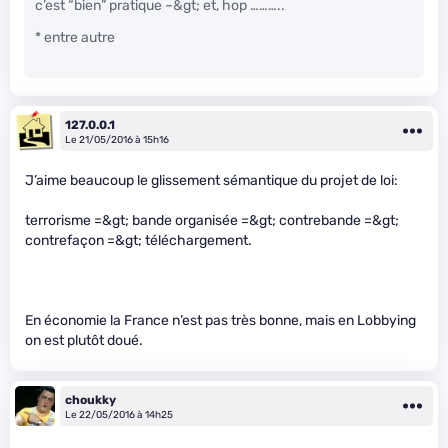
c’est “bien” pratique –&gt; et, hop ………..
* entre autre
127.0.0.1
Le 21/05/2016 à 15h16
J’aime beaucoup le glissement sémantique du projet de loi:
terrorisme =&gt; bande organisée =&gt; contrebande =&gt;
contrefaçon =&gt; téléchargement.
En économie la France n’est pas très bonne, mais en Lobbying
on est plutôt doué.
choukky
Le 22/05/2016 à 14h25