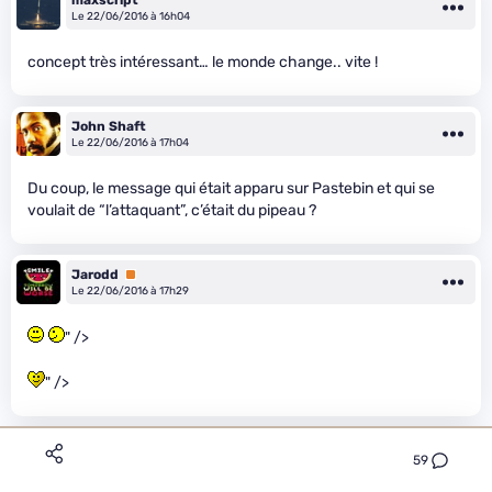
maxscript
Le 22/06/2016 à 16h04
concept très intéressant… le monde change.. vite !
John Shaft
Le 22/06/2016 à 17h04
Du coup, le message qui était apparu sur Pastebin et qui se
voulait de “l’attaquant”, c’était du pipeau ?
Jarodd
Premium
Le 22/06/2016 à 17h29
" />
" />
iosys
Premium
59
Le 22/06/2016 à 17h57