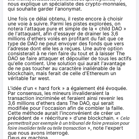
nous explique un spécialiste des
crypto-monnaies
,
qui souhaite garder l'anonymat.
Une fois ce délai obtenu, il reste encore à choisir
une voie à suivre. Parmi les pistes explorées, on
notera l'attaque pure et simple de la « child DAO »
de l'attaquant, afin d'essayer de drainer les 3,6
millions d'ethers volés en profitant du fait que ce
type de DAO ne peut envoyer des fonds que vers
l'adresse dont elle les a reçues. Une autre option
consisterait à ne rien faire du tout et à laisser The
DAO se faire attaquer et dépouiller de tous les actifs
qu'elle contient. Une solution qui aurait l'avantage
de ne pas toucher au caractère inaliénable de la
blockchain, mais ferait de celle d'Ethereum un
véritable far west.
L'idée d'un « hard fork » a également été évoquée.
Par consensus, les mineurs invalideraient la
transaction incriminée et feraient ainsi revenir les
3,6 millions d'ethers dans The DAO, qui serait
modifiée pour l'occasion afin de combler la faille.
Cette méthode aurait l'inconvénient de créer un
précédent de « réécriture » d'une blockchain. «
Cela
permettrait par exemple à un tribunal de faire pression pour
faire invalider telle ou telle transaction
», note l'expert
que nous avons interrogé.
Deus ex machina