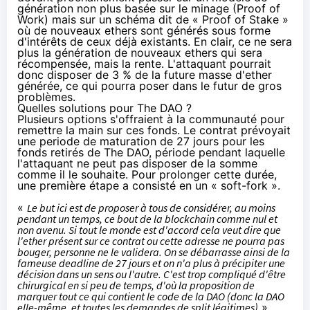
génération non plus basée sur le minage (Proof of
Work) mais sur un schéma dit de « Proof of Stake »
où de nouveaux ethers sont générés sous forme
d'intérêts de ceux déjà existants. En clair, ce ne sera
plus la génération de nouveaux ethers qui sera
récompensée, mais la rente. L'attaquant pourrait
donc disposer de 3 % de la future masse d'ether
générée, ce qui pourra poser dans le futur de gros
problèmes.
Quelles solutions pour The DAO ?
Plusieurs options s'offraient à la communauté pour
remettre la main sur ces fonds. Le contrat prévoyait
une periode de maturation de 27 jours pour les
fonds retirés de The DAO, période pendant laquelle
l'attaquant ne peut pas disposer de la somme
comme il le souhaite. Pour prolonger cette durée,
une première étape a consisté en un « soft-fork ».
«
Le but ici est de proposer à tous de considérer, au moins
pendant un temps, ce bout de la blockchain comme nul et
non avenu. Si tout le monde est d'accord cela veut dire que
l'ether présent sur ce contrat ou cette adresse ne pourra pas
bouger, personne ne le validera. On se débarrasse ainsi de la
fameuse deadline de 27 jours et on n'a plus à précipiter une
décision dans un sens ou l'autre. C'est trop compliqué d'être
chirurgical en si peu de temps, d'où la proposition de
marquer tout ce qui contient le code de la DAO (donc la DAO
elle-même, et toutes les demandes de split légitimes)
»,