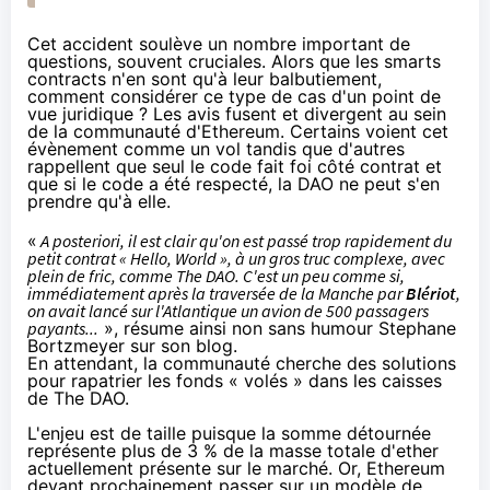
Cet accident soulève un nombre important de
questions, souvent cruciales. Alors que les smarts
contracts n'en sont qu'à leur balbutiement,
comment considérer ce type de cas d'un point de
vue juridique ? Les avis fusent et divergent au sein
de la communauté d'Ethereum. Certains voient cet
évènement comme un vol tandis que d'autres
rappellent que seul le code fait foi côté contrat et
que si le code a été respecté, la DAO ne peut s'en
prendre qu'à elle.
«
A posteriori, il est clair qu'on est passé trop rapidement du
petit contrat « Hello, World », à un gros truc complexe, avec
plein de fric, comme The DAO. C'est un peu comme si,
immédiatement après la traversée de la Manche par
Blériot
,
on avait lancé sur l'Atlantique un avion de 500 passagers
payants...
», résume ainsi non sans humour Stephane
Bortzmeyer
sur son blog
.
En attendant, la communauté cherche des solutions
pour rapatrier les fonds « volés » dans les caisses
de The DAO.
L'enjeu est de taille puisque la somme détournée
représente plus de 3 % de la masse totale d'ether
actuellement présente sur le marché. Or, Ethereum
devant prochainement passer sur un modèle de