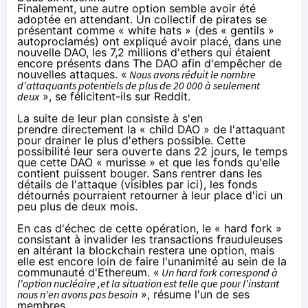
Finalement, une autre option semble avoir été
adoptée en attendant. Un collectif de pirates se
présentant comme « white hats » (des « gentils »
autoproclamés) ont expliqué avoir placé,
dans une
nouvelle DAO
, les 7,2 millions d'ethers qui étaient
encore présents dans The DAO afin d'empêcher de
nouvelles attaques. «
Nous avons réduit le nombre
d'attaquants potentiels de plus de 20 000 à seulement
deux
», se félicitent-ils
sur Reddit
.
La suite de leur plan consiste à s'en
prendre directement la « child DAO » de l'attaquant
pour drainer le plus d'ethers possible. Cette
possibilité leur sera ouverte dans 22 jours, le temps
que cette DAO « murisse » et que les fonds qu'elle
contient puissent bouger. Sans rentrer dans les
détails de l'attaque (visibles
par ici
), les fonds
détournés pourraient retourner à leur place d'ici un
peu plus de deux mois.
En cas d'échec de cette opération, le « hard fork »
consistant à invalider les transactions frauduleuses
en altérant la blockchain restera une option, mais
elle est encore loin de faire l'unanimité au sein de la
communauté d'Ethereum. «
Un hard fork correspond à
l'option nucléaire ,et la situation est telle que pour l'instant
nous n'en avons pas besoin
», résume l'un de ses
membres.