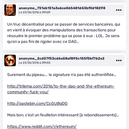
anonyme_751eb151a3e6ce065481d43bf0d18298
Le 23/06/2016 à 09h09
Un truc décentralisé pour se passer de services bancaires, qui
en vient à évoquer des manipulations des transactions pour
résoudre le premier problème qui se pose à eux : LOL. Je sens
qu’on a pas fini de rigoler avec ce DAO…
anonyme_2cd57f53cd6a58af895c155f5bf762e2
Le 23/06/2016 à 09h55
Surement du pipeau…. la signature n’a pas été authentifiée…
http://trilema.com/2016/to-the-dao-and-the-ethereum-
community-fuck-you/
http://pastebin.com/CcGUBgDG
Mais bon, c’est un feuilleton intéressant (à rebondissements)…
https://www.reddit.com/r/ethereum/