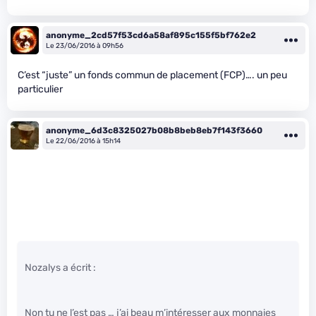
anonyme_2cd57f53cd6a58af895c155f5bf762e2
Le 23/06/2016 à 09h56
C’est “juste” un fonds commun de placement (FCP)…. un peu
particulier
anonyme_6d3c8325027b08b8beb8eb7f143f3660
Le 22/06/2016 à 15h14
Nozalys a écrit :
Non tu ne l’est pas … j’ai beau m’intéresser aux monnaies