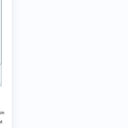
in
nt