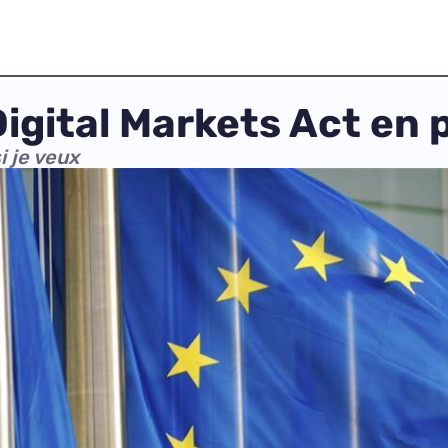
igital Markets Act en 
i je veux