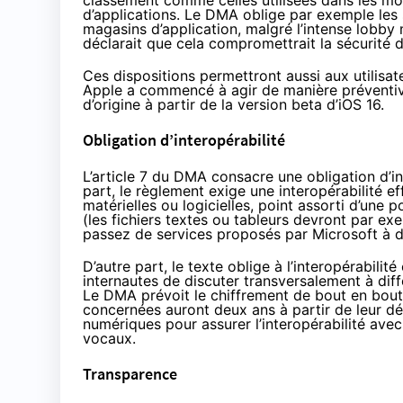
classement comme celles utilisées dans les mot
d’applications. Le DMA oblige par exemple les s
magasins d’application, malgré l’intense lobby
déclarait que cela compromettrait la sécurité 
Ces dispositions permettront aussi aux utilisat
Apple a commencé à agir de manière préventive, 
d’origine à partir de
la version beta d’iOS 16
.
Obligation d’interopérabilité
L’article 7 du DMA consacre une obligation d’int
part, le règlement exige une interopérabilité e
matérielles ou logicielles, point assorti d’une
(les fichiers textes ou tableurs devront par e
passez de services proposés par Microsoft à d’
D’autre part, le texte oblige à l’interopérabili
internautes de discuter transversalement à dif
Le DMA prévoit le chiffrement de bout en bout 
concernées auront deux ans à partir de leur d
numériques pour assurer l’interopérabilité ave
vocaux.
Transparence