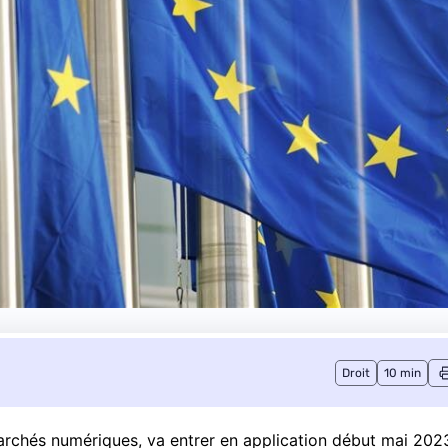
Droit
10 min
 marchés numériques, va entrer en application début mai 202