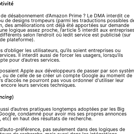
tivité
 de désabonnement d’Amazon Prime ? Le DMA interdit ce
t/ou de designs trompeurs (parmi les
traductions possibles
d
n, des améliorations ont déjà
été apportées
sur demande
 logique assez proche, l’article 5 interdit aux entreprise
fférents selon l’endroit où ledit service est publicisé (
sur
r de plateforme
).
d’obliger les utilisateurs, qu’ils soient entreprises ou
ervices. Il interdit aussi de forcer les usagers, lorsqu’ils
pte pour d’autres services.
u’imposaient Apple aux développeurs de passer par son systè
e, ou de celle de se créer un compte Google au moment de
s d’accès ne pourront pas vous ordonner d'utiliser leur
u encore leurs services techniques.
encing
)
aussi d’autres pratiques longtemps adoptées par les Big
 Google,
condamné
pour avoir mis ses propres annonces
 etc) en haut des résultats de recherche.
ue d’auto-préférence, pas seulement dans des logiques de