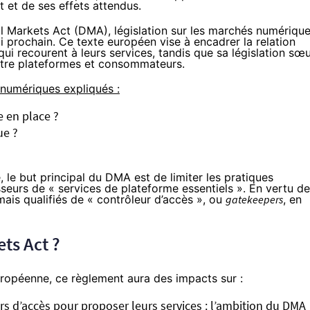
 et de ses effets attendus.
al Markets Act (DMA), législation sur les marchés numériqu
ai prochain. Ce texte européen vise à encadrer la relation
ui recourent à leurs services, tandis que sa législation sœu
 entre plateformes et consommateurs.
 numériques expliqués :
e en place ?
ue ?
?
, le but principal du DMA est de limiter les pratiques
seurs de « services de plateforme essentiels ». En vertu de
mais qualifiés de « contrôleur d’accès », ou
gatekeepers
, en
ets Act ?
opéenne, ce règlement aura des impacts sur :
rs d’accès pour proposer leurs services : l’ambition du DMA