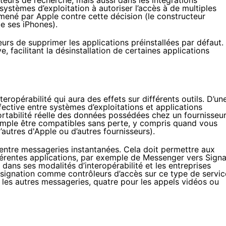
eurs de recherche, mais aussi dans les intégrations
ystèmes d’exploitation à autoriser l’accès à de multiples
mené
par Apple contre cette décision (le constructeur
de ses iPhones).
eurs de supprimer les applications préinstallées par défaut.
facilitant la désinstallation de certaines applications
eropérabilité qui aura des effets sur différents outils. D’un
ffective entre systèmes d’exploitations et applications
 portabilité réelle des données possédées chez un fournisseu
xemple être compatibles sans perte, y compris quand vous
autres d'Apple ou d’autres fournisseurs).
té entre messageries instantanées. Cela doit permettre aux
férentes applications, par exemple de Messenger vers Signa
dans ses modalités d’interopérabilité et les entreprises
ésignation comme contrôleurs d’accès sur ce type de servic
c les autres messageries, quatre pour les appels vidéos ou