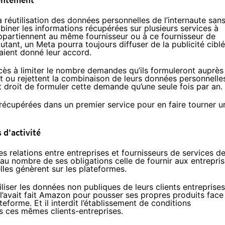
a réutilisation des données personnelles de l’internaute san
iner les informations récupérées sur plusieurs services à
 appartiennent au même fournisseur ou à ce fournisseur de
utant, un Meta pourra toujours diffuser de la publicité cibl
 aient donné leur accord.
cès à limiter le nombre demandes qu’ils formuleront auprès
nt ou rejettent la combinaison de leurs données personnelle
nt droit de formuler cette demande qu’une seule fois par an.
es récupérées dans un premier service pour en faire tourner u
 d'activité
es relations entre entreprises et fournisseurs de services d
 au nombre de ses obligations celle de fournir aux entrepri
lles génèrent sur les plateformes.
tiliser les données non publiques de leurs clients entreprises
’
avait fait
Amazon pour
pousser
ses propres produits face
eforme. Et il interdit l’établissement de conditions
s ces mêmes clients-entreprises.