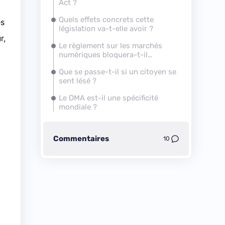
Act ?
Quels effets concrets cette
es
législation va-t-elle avoir ?
r,
Le règlement sur les marchés
numériques bloquera-t-il
l’innovation des géants
Que se passe-t-il si un citoyen se
numériques ?
sent lésé ?
Le DMA est-il une spécificité
mondiale ?
Commentaires
10