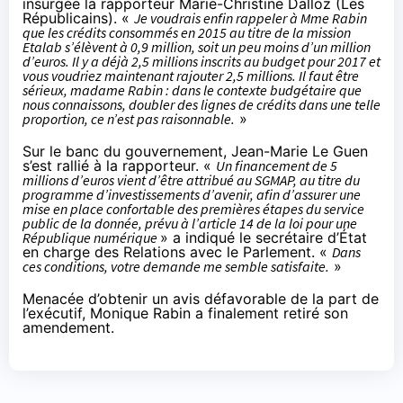
insurgée la rapporteur Marie-Christine Dalloz (Les
Républicains). «
Je voudrais enfin rappeler à Mme Rabin
que les crédits consommés en 2015 au titre de la mission
Etalab s’élèvent à 0,9 million, soit un peu moins d’un million
d’euros. Il y a déjà 2,5 millions inscrits au budget pour 2017 et
vous voudriez maintenant rajouter 2,5 millions. Il faut être
sérieux, madame Rabin : dans le contexte budgétaire que
nous connaissons, doubler des lignes de crédits dans une telle
proportion, ce n’est pas raisonnable.
»
Sur le banc du gouvernement, Jean-Marie Le Guen
s’est rallié à la rapporteur. «
Un financement de 5
millions d’euros vient d’être attribué au SGMAP, au titre du
programme d’investissements d’avenir, afin d’assurer une
mise en place confortable des premières étapes du service
public de la donnée, prévu à l’article 14 de la loi pour une
République numérique
» a indiqué le secrétaire d’État
en charge des Relations avec le Parlement. «
Dans
ces conditions, votre demande me semble satisfaite.
»
Menacée d’obtenir un avis défavorable de la part de
l’exécutif, Monique Rabin a finalement retiré son
amendement.