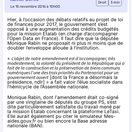
Droit
3 min
Le 15 novembre 2016 à 10h00
Hier, à l’occasion des débats relatifs au projet de loi
de finances pour 2017, le gouvernement s’est
opposé à une augmentation des crédits budgétés
pour la mission Etalab (en charge d’accompagner
l’Open Data en France). Il faut dire que la députée
Monique Rabin ne proposait ni plus ni moins que de
doubler l’enveloppe allouée à l’institution.
«
L’objet de notre amendement est d’accompagner, très
modestement, la volonté du président de la République qui a
fait de la construction et la préservation de biens communs
numériques l’une des trois priorités du Partenariat pour un
gouvernement ouvert
[dont la France a désormais la
présidence, ndlr] »
a fait valoir
l’élue socialiste dans
l’hémicycle de l’Assemblée nationale.
Monique Rabin, dont l'
amendement
était co-signé
par une vingtaine de députés du groupe PS, s’est
dite particulièrement satisfaite du travail mené par
la mission Etalab concernant la plateforme
LeTaxi
.
Elle aurait également pu citer le simulateur
Mes-
aides.gouv.fr
ou bien encore la
Base adresse
nationale (BAN)
.