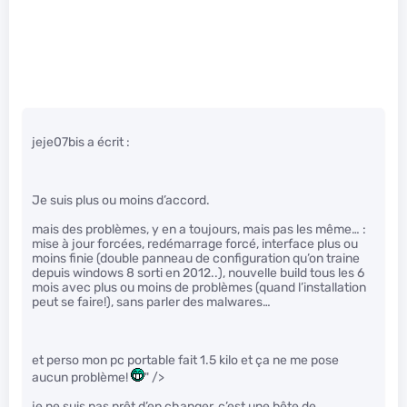
jeje07bis a écrit :
Je suis plus ou moins d’accord.
mais des problèmes, y en a toujours, mais pas les même… :
mise à jour forcées, redémarrage forcé, interface plus ou
moins finie (double panneau de configuration qu’on traine
depuis windows 8 sorti en 2012..), nouvelle build tous les 6
mois avec plus ou moins de problèmes (quand l’installation
peut se faire!), sans parler des malwares…
et perso mon pc portable fait 1.5 kilo et ça ne me pose
aucun problème!
" />
je ne suis pas prêt d’en changer, c’est une bête de