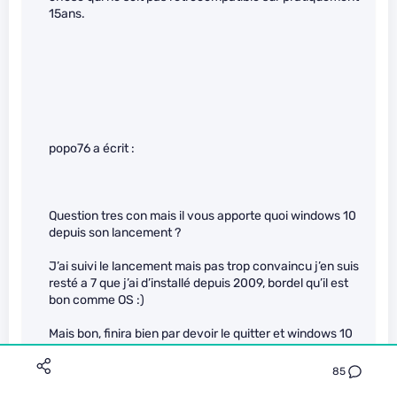
15ans.
popo76 a écrit :
Question tres con mais il vous apporte quoi windows 10
depuis son lancement ?
J’ai suivi le lancement mais pas trop convaincu j’en suis
resté a 7 que j’ai d’installé depuis 2009, bordel qu’il est
bon comme OS :)
Mais bon, finira bien par devoir le quitter et windows 10
ne m’attire quasiment pas, ok il est plus jolie mais, j’ai
l’impression qu’avec windows 10 c’est toutes les
85
semaines des mises a jour de 2go pour boucher encore