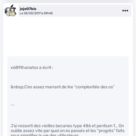
jeje07bis
Le 05/03/2017 à 09h45
x689thanatos a écrit :
&nbsp;C’es assez marrant de lire “complexitée des os”
^^
J’ai ressorti des vieilles becanes type 486 et pentium 1… On
oublie assez vite par quoi on es passés et les “progrès” faits
pour simplifier la vie des utilisateurs.