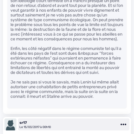
son idéologie court termiste on a franchi presque un point
de non retour, d’abord et avant tout pour la planète. Et si l’on
veut garantir à nos enfants de pouvoir vivre dignement et
surtout sainement je ne vois pas autre chose qu’un
système de type communisme écologique. On peut prendre
le problème sous tous les points de vue la limite est toujours
la même: la destruction de la faune et de la flore et nous
avec (intéressez vous à ce qui se passe pour les abeilles en
ce moment et les conséquences pour nous les hommes).
Enfin, les côté négatif dans le régime communiste tel qu’il a
été dans les pays de l’est sont dues &nbsp;aux “forces
extérieures néfastes” qui ouvraient en permanence à faire
échouer ce régime. Conséquence on a du instaurer des
limitations de libertés qui ont entrainé la monté au pouvoir
de dictateurs et toutes les dérives qui ont suivi.
Je ne sais pas si vous le savais, mais Lenin lui même allait
autoriser une cohabitation de petits entrepreneurs privé
avec le régime communiste, mais la suite on la suite on la
connait: il meurt et Staline arrive au pouvoir.
sr17
Le 15/03/2017 à 00h10