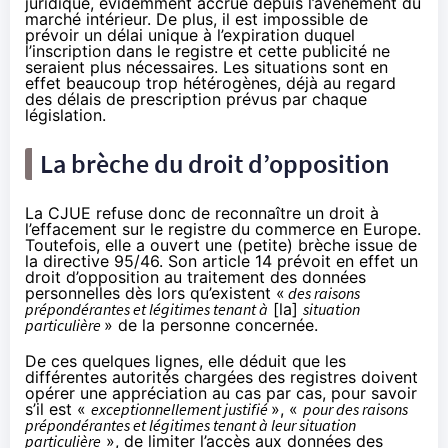
juridique, évidemment accrue depuis l’avènement du
marché intérieur. De plus, il est impossible de
prévoir un délai unique à l’expiration duquel
l’inscription dans le registre et cette publicité ne
seraient plus nécessaires. Les situations sont en
effet beaucoup trop hétérogènes, déjà au regard
des délais de prescription prévus par chaque
législation.
La brèche du droit d’opposition
La CJUE refuse donc de reconnaître un droit à
l’effacement sur le registre du commerce en Europe.
Toutefois, elle a ouvert une (petite) brèche issue de
la directive 95/46. Son article 14 prévoit en effet un
droit d’opposition au traitement des données
personnelles dès lors qu’existent «
des raisons
prépondérantes et légitimes tenant à
[la]
situation
particulière
» de la personne concernée.
De ces quelques lignes, elle déduit que les
différentes autorités chargées des registres doivent
opérer une appréciation au cas par cas, pour savoir
s’il est «
exceptionnellement justifié
», «
pour des raisons
prépondérantes et légitimes tenant à leur situation
particulière
», de limiter l’accès aux données des