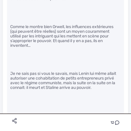
Comme le montre bien Orwell, les influences extérieures
(qui peuvent être réelles) sont un moyen couramment
utilisé par les intriguant qui les mettent en scène pour
s’approprier le pouvoir. Et quand il y en a pas, ils en
inventent…
Je ne sais pas si vous le savais, mais Lenin lui même allait
autoriser une cohabitation de petits entrepreneurs privé
avec le régime communiste, mais la suite on la suite on la
connait: il meurt et Staline arrive au pouvoir.
C’est malheureusement ce qui est arrivé partout. C’est le
point faible du socialisme “pur” qui tends à se dégrader
12
“naturellement”.