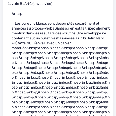
vote BLANC (envel. vide)
&nbsp;
« Les bulletins blancs sont décomptés séparément et
annexés au procès-verbal.&nbsp;il en est fait spécialement
mention dans les résultats des scrutins.Une enveloppe ne
contenant aucun bulletin est assimilée à un bulletin blanc.
»2) vote NUL (envel. avec un papier
marquée&nbsp;&nbsp;&nbsp;&nbsp;&nbsp;&nbsp;&nbsp;
&nbsp;&nbsp;&nbsp;&nbsp;&nbsp;&nbsp;&nbsp;&nbsp;&n
bsp;&nbsp;&nbsp;&nbsp;&nbsp;&nbsp;&nbsp;&nbsp;&nbs
p;&nbsp;&nbsp;&nbsp;&nbsp;&nbsp;&nbsp;&nbsp;&nbsp;
&nbsp;&nbsp;&nbsp;&nbsp;&nbsp;&nbsp;&nbsp;&nbsp;&n
bsp;&nbsp;&nbsp;&nbsp;&nbsp;&nbsp;&nbsp;&nbsp;&nbs
p;&nbsp;&nbsp;&nbsp;&nbsp;&nbsp;&nbsp;&nbsp;&nbsp;
&nbsp;&nbsp;&nbsp;&nbsp;&nbsp;&nbsp;&nbsp;&nbsp;&n
bsp;&nbsp;&nbsp;&nbsp;&nbsp;&nbsp;&nbsp;&nbsp;&nbs
p;&nbsp;&nbsp;&nbsp;&nbsp;&nbsp;&nbsp;&nbsp;&nbsp;
&nbsp;&nbsp;&nbsp;&nbsp;&nbsp;&nbsp;&nbsp;&nbsp;&n
bsp;&nbsp;&nbsp;&nbsp;&nbsp;&nbsp;&nbsp;&nbsp;&nbs
p;&nbsp;&nbsp;&nbsp;&nbsp;&nbsp;&nbsp;&nbsp;&nbsp;
&nbsp;&nbsp;&nbsp;&nbsp;&nbsp;&nbsp;&nbsp;&nbsp;&n