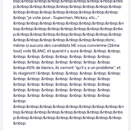
bsp;&nbsp;&nbsp;&nbsp;&nbsp;&nbsp;&nbsp;&nbsp;&nbs
p;&nbsp;&nbsp;&nbsp;&nbsp;&nbsp;&nbsp;&nbsp;&nbsp;
&nbsp;&nbsp;&nbsp;&nbsp;&nbsp;&nbsp;&nbsp;&nbsp;
&nbsp;“je vote pour : Superman, Mickey, etc…”
&nbsp;&nbsp;&nbsp;&nbsp;&nbsp;&nbsp;&nbsp;&nbsp;&n
bsp;&nbsp;&nbsp;&nbsp;&nbsp;&nbsp;&nbsp;&nbsp;&nbs
p;&nbsp;&nbsp;&nbsp;&nbsp;&nbsp;&nbsp;&nbsp;&nbsp;
&nbsp;&nbsp;&nbsp;&nbsp;&nbsp;&nbsp;&nbsp;donc,
même si aucuns des candidats NE vous convienne (2ème
tour) vote BLANC, et quand il y aura &nbsp; &nbsp; &nbsp;
&nbsp; &nbsp; &nbsp; &nbsp; &nbsp; &nbsp; &nbsp;
&nbsp; &nbsp; &nbsp; &nbsp; &nbsp; &nbsp; &nbsp;
&nbsp;40% de blancs, ils verront “qu’il y a un problème”, et
ils réagiront ! &nbsp; &nbsp; &nbsp; &nbsp; &nbsp; &nbsp;
&nbsp; &nbsp; &nbsp; &nbsp; &nbsp; &nbsp; &nbsp;
&nbsp; &nbsp; &nbsp; &nbsp; &nbsp; &nbsp; &nbsp;
&nbsp; &nbsp; &nbsp; &nbsp; &nbsp; &nbsp; &nbsp;
&nbsp; &nbsp; &nbsp; &nbsp; &nbsp; &nbsp; &nbsp;
&nbsp;
&nbsp;&nbsp;&nbsp;&nbsp;&nbsp;&nbsp;&nbsp;&nbsp;&n
bsp;&nbsp;&nbsp;&nbsp;&nbsp;&nbsp;&nbsp;&nbsp;&nbs
p;&nbsp;&nbsp;&nbsp;&nbsp;&nbsp;&nbsp;&nbsp;&nbsp;
&nbsp;