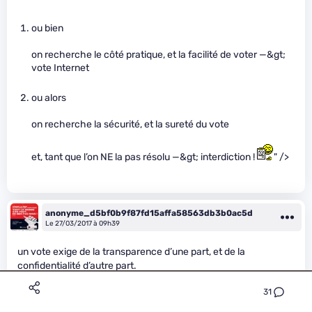
ou bien
on recherche le côté pratique, et la facilité de voter —&gt;
vote Internet
ou alors
on recherche la sécurité, et la sureté du vote
et, tant que l’on NE la pas résolu —&gt; interdiction !
" />
anonyme_d5bf0b9f87fd15affa58563db3b0ac5d
Le 27/03/2017 à 09h39
un vote exige de la transparence d’une part, et de la
confidentialité d’autre part.
31
un flux financier n’exige que de la confidentialité, c’est
beaucoup plus simple.