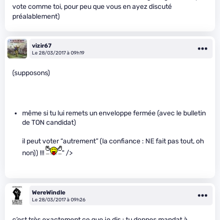
vote comme toi, pour peu que vous en ayez discuté
préalablement)
vizir67
Le 28/03/2017 à 09h19
(supposons)
même si tu lui remets un enveloppe fermée (avec le bulletin
de TON candidat)
il peut voter “autrement” (la confiance : NE fait pas tout, oh
non)) !!!
" />
WereWindle
Le 28/03/2017 à 09h26
c’est très exactement ce que je dis : tu donnes mandat à