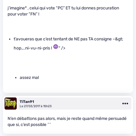
j’imagine* , celui qui vote “PC” ET tu lui donnes procuration
pour voter “FN” !
t’avoueras que c’est tentant de NE pas TA consigne –&gt;
hop….ni-vu-ni-pris !
" />
assez mal
TiTan91
Le 27/03/2017 à 15h23
N’en débattons pas alors, mais je reste quand même persuadé
que si, c’est possible ^^