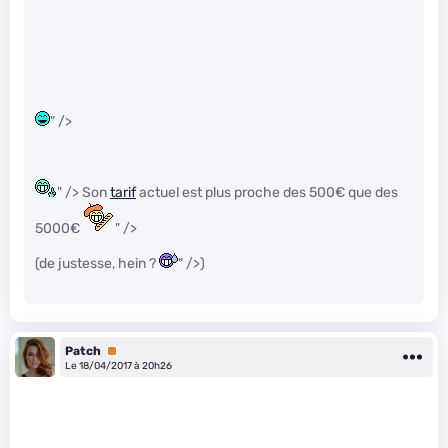
" />
" /> Son
tarif
actuel est plus proche des 500€ que des
5000€
" />
(de justesse, hein ?
" />)
Patch
Premium
Le 18/04/2017 à 20h26