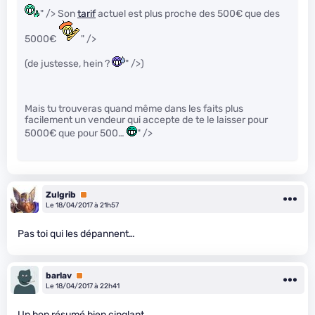
" /> Son
tarif
actuel est plus proche des 500€ que des
5000€
" />
(de justesse, hein ?
" />)
Mais tu trouveras quand même dans les faits plus
facilement un vendeur qui accepte de te le laisser pour
5000€ que pour 500…
" />
Zulgrib
Premium
Le 18/04/2017 à 21h57
Pas toi qui les dépannent…
barlav
Premium
Le 18/04/2017 à 22h41
Un bon résumé bien cinglant.