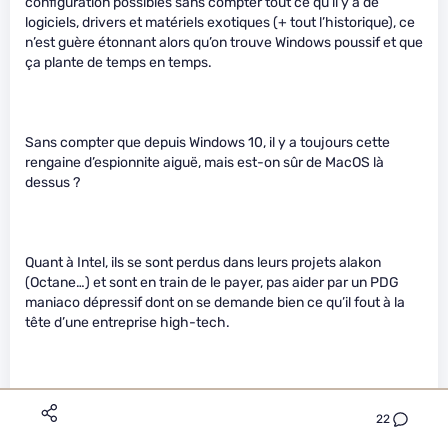
configuration possibles sans compter tout ce qu’il y a de
logiciels, drivers et matériels exotiques (+ tout l’historique), ce
n’est guère étonnant alors qu’on trouve Windows poussif et que
ça plante de temps en temps.
Sans compter que depuis Windows 10, il y a toujours cette
rengaine d’espionnite aiguë, mais est-on sûr de MacOS là
dessus ?
Quant à Intel, ils se sont perdus dans leurs projets alakon
(Octane…) et sont en train de le payer, pas aider par un PDG
maniaco dépressif dont on se demande bien ce qu’il fout à la
tête d’une entreprise high-tech.
Comme le dit David, si Intel ne se ressaisit par de suite, les
22
conséquences risquent d’être fâcheuses à court terme.